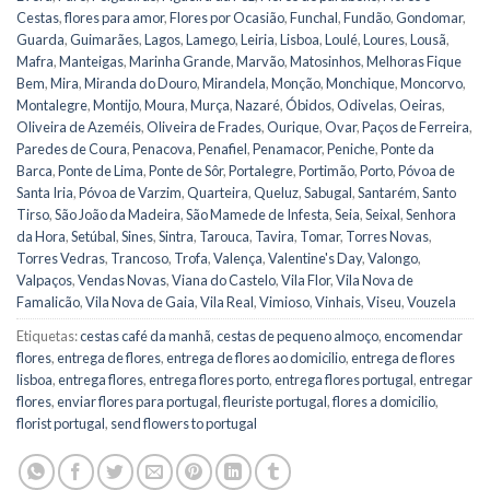
Cestas
,
flores para amor
,
Flores por Ocasião
,
Funchal
,
Fundão
,
Gondomar
,
Guarda
,
Guimarães
,
Lagos
,
Lamego
,
Leiria
,
Lisboa
,
Loulé
,
Loures
,
Lousã
,
Mafra
,
Manteigas
,
Marinha Grande
,
Marvão
,
Matosinhos
,
Melhoras Fique
Bem
,
Mira
,
Miranda do Douro
,
Mirandela
,
Monção
,
Monchique
,
Moncorvo
,
Montalegre
,
Montijo
,
Moura
,
Murça
,
Nazaré
,
Óbidos
,
Odivelas
,
Oeiras
,
Oliveira de Azeméis
,
Oliveira de Frades
,
Ourique
,
Ovar
,
Paços de Ferreira
,
Paredes de Coura
,
Penacova
,
Penafiel
,
Penamacor
,
Peniche
,
Ponte da
Barca
,
Ponte de Lima
,
Ponte de Sôr
,
Portalegre
,
Portimão
,
Porto
,
Póvoa de
Santa Iria
,
Póvoa de Varzim
,
Quarteira
,
Queluz
,
Sabugal
,
Santarém
,
Santo
Tirso
,
São João da Madeira
,
São Mamede de Infesta
,
Seia
,
Seixal
,
Senhora
da Hora
,
Setúbal
,
Sines
,
Sintra
,
Tarouca
,
Tavira
,
Tomar
,
Torres Novas
,
Torres Vedras
,
Trancoso
,
Trofa
,
Valença
,
Valentine's Day
,
Valongo
,
Valpaços
,
Vendas Novas
,
Viana do Castelo
,
Vila Flor
,
Vila Nova de
Famalicão
,
Vila Nova de Gaia
,
Vila Real
,
Vimioso
,
Vinhais
,
Viseu
,
Vouzela
Etiquetas:
cestas café da manhã
,
cestas de pequeno almoço
,
encomendar
flores
,
entrega de flores
,
entrega de flores ao domicilio
,
entrega de flores
lisboa
,
entrega flores
,
entrega flores porto
,
entrega flores portugal
,
entregar
flores
,
enviar flores para portugal
,
fleuriste portugal
,
flores a domicilio
,
florist portugal
,
send flowers to portugal