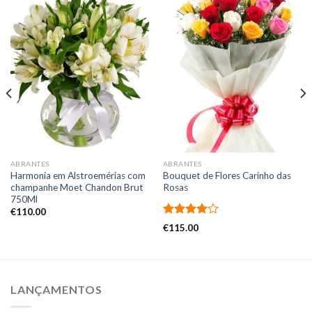
ABRANTES
ABRANTES
Harmonia em Alstroemérias com
Bouquet de Flores Carinho das
champanhe Moet Chandon Brut
Rosas
750Ml
€
110.00
Avaliação
€
115.00
4.00
de
5
LANÇAMENTOS