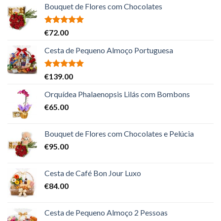
Bouquet de Flores com Chocolates
Avaliação
€
72.00
5.00
de 5
Cesta de Pequeno Almoço Portuguesa
Avaliação
€
139.00
5.00
de 5
Orquídea Phalaenopsis Lilás com Bombons
€
65.00
Bouquet de Flores com Chocolates e Pelúcia
€
95.00
Cesta de Café Bon Jour Luxo
€
84.00
Cesta de Pequeno Almoço 2 Pessoas