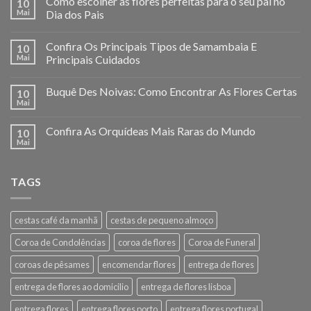
Como escolher as flores perfeitas para o seu pai no
10
Mai
Dia dos Pais
Confira Os Principais Tipos de Samambaia E
10
Mai
Principais Cuidados
Buquê Des Noivas: Como Encontrar As Flores Certas
10
Mai
Confira As Orquídeas Mais Raras do Mundo
10
Mai
TAGS
cestas café da manhã
cestas de pequeno almoço
Coroa de Condolências
coroa de flores
Coroa de Funeral
coroas de pêsames
encomendar flores
entrega de flores
entrega de flores ao domicilio
entrega de flores lisboa
entrega flores
entrega flores porto
entrega flores portugal