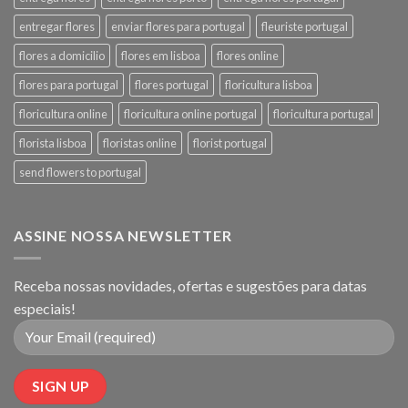
entregar flores
enviar flores para portugal
fleuriste portugal
flores a domicilio
flores em lisboa
flores online
flores para portugal
flores portugal
floricultura lisboa
floricultura online
floricultura online portugal
floricultura portugal
florista lisboa
floristas online
florist portugal
send flowers to portugal
ASSINE NOSSA NEWSLETTER
Receba nossas novidades, ofertas e sugestões para datas
especiais!