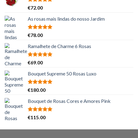
Avaliação
€
72.00
5.00
de 5
As rosas mais lindas do nosso Jardim
Avaliação
€
78.00
5.00
de 5
Ramalhete de Charme 6 Rosas
Avaliação
€
69.00
5.00
de 5
Bouquet Supreme 50 Rosas Luxo
Avaliação
€
180.00
5.00
de 5
Bouquet de Rosas Cores e Amores Pink
Avaliação
€
115.00
5.00
de 5