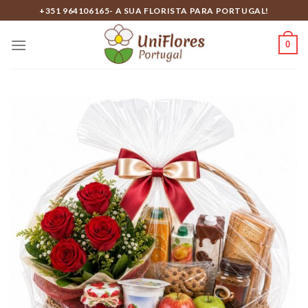
Skip
+351 964106165- A SUA FLORISTA PARA PORTUGAL!
to
content
0