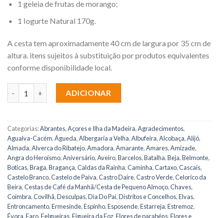
1 geleia de frutas de morango;
1 Iogurte Natural 170g.
A cesta tem aproximadamente 40 cm de largura por 35 cm de
altura. itens sujeitos à substituição por produtos equivalentes
conforme disponibilidade local.
Quantidade de Cesta Bom Dia para Ela
ADICIONAR
Categorias:
Abrantes
,
Açores e Ilha da Madeira
,
Agradecimentos
,
Agualva-Cacém
,
Águeda
,
Albergaria a Velha
,
Albufeira
,
Alcobaça
,
Alijó
,
Almada
,
Alverca do Ribatejo
,
Amadora
,
Amarante
,
Amares
,
Amizade
,
Angra do Heroísmo
,
Aniversário
,
Aveiro
,
Barcelos
,
Batalha
,
Beja
,
Belmonte
,
Boticas
,
Braga
,
Bragança
,
Caldas da Rainha
,
Caminha
,
Cartaxo
,
Cascais
,
Castelo Branco
,
Castelo de Paiva
,
Castro Daire
,
Castro Verde
,
Celorico da
Beira
,
Cestas de Café da Manhã/Cesta de Pequeno Almoço
,
Chaves
,
Coimbra
,
Covilhã
,
Desculpas
,
Dia Do Pai
,
Distritos e Concelhos
,
Elvas
,
Entroncamento
,
Ermesinde
,
Espinho
,
Esposende
,
Estarreja
,
Estremoz
,
Évora
,
Faro
,
Felgueiras
,
Figueira da Foz
,
Flores de parabéns
,
Flores e