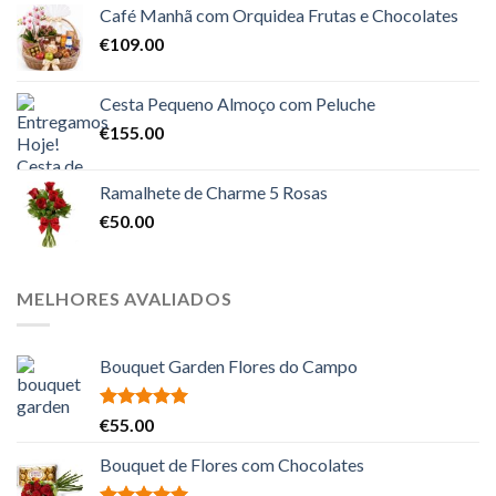
Café Manhã com Orquidea Frutas e Chocolates
€
109.00
Cesta Pequeno Almoço com Peluche
€
155.00
Ramalhete de Charme 5 Rosas
€
50.00
MELHORES AVALIADOS
Bouquet Garden Flores do Campo
Avaliação
€
55.00
5.00
de 5
Bouquet de Flores com Chocolates