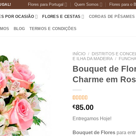
Flores para Portugal
Quem Somos
Flores para o B
UGAL!
ES POR OCASIÃO
FLORES E CESTAS
COROAS DE PÊSAMES
OMOS
BLOG
TERMOS E CONDIÇÕES
INÍCIO
/
DISTRITOS E CONCE
E ILHA DA MADEIRA
/
FUNCHA
Bouquet de Flo
Charme em Ros
Classificado
1
85.00
€
com
4.00
em 5 com
Entregamos Hoje!
base em
classificação
de cliente
Bouquet de Flores
para ent