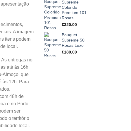
Supreme
 apresentação
Colorido
Premium 101
Rosas
decimentos,
€
320.00
eciais. A imagem
Bouquet
ns itens podem
Supreme 50
Rosas Luxo
de local.
€
180.00
:
As entregas no
das até às 16h,
o-Almoço, que
 às 12h. Para
ados,
com 48h de
oa e no Porto.
podem ser
do o território
bilidade local.