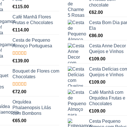
chocolate
€
115.00
€
62.00
Café Manhã Flores
Frutas e Chocolates
Cesta Bom Dia pa
Ela
€
114.00
€
86.00
Cesta de Pequeno
Almoço Portuguesa
Cesta Anne Decor
Queijos e Vinhos
€
109.00
Avaliação
€
139.00
5.00
de 5
Cesta Delícias co
Bouquet de Flores com
Queijos e Vinhos
Chocolates
€
109.00
Avaliação
€
72.00
Café Manhã com
5.00
de 5
Orquidea Frutas e
Orquídea
Chocolates
Phalaenopsis Lilás
€
109.00
com Bombons
€
65.00
Cesta Pequeno
Almoço com Pelu