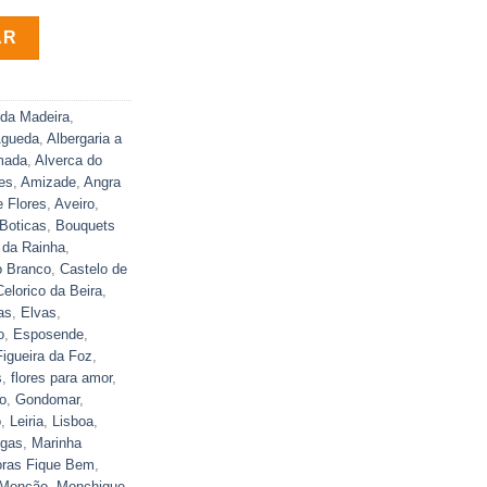
ores Charme em Rosas
AR
 da Madeira
,
gueda
,
Albergaria a
mada
,
Alverca do
es
,
Amizade
,
Angra
e Flores
,
Aveiro
,
Boticas
,
Bouquets
 da Rainha
,
o Branco
,
Castelo de
Celorico da Beira
,
as
,
Elvas
,
o
,
Esposende
,
Figueira da Foz
,
s
,
flores para amor
,
o
,
Gondomar
,
o
,
Leiria
,
Lisboa
,
igas
,
Marinha
oras Fique Bem
,
Monção
,
Monchique
,