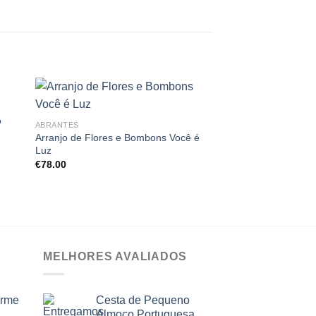
o
ABRANTES
Arranjo de Flores e Bombons Você é
Luz
ABRANTES
€
78.00
Cesta Café da Manh
€
155.00
MELHORES AVALIADOS
arme
Cesta de Pequeno
Almoço Portuguesa