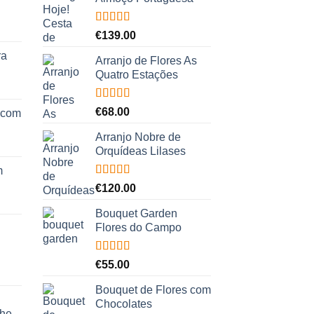
Avaliação
€
139.00
5.00
de 5
ra
Arranjo de Flores As
Quatro Estações
Avaliação
€
68.00
 com
5.00
de 5
Arranjo Nobre de
Orquídeas Lilases
m
Avaliação
€
120.00
5.00
de 5
Bouquet Garden
Flores do Campo
Avaliação
€
55.00
5.00
de 5
Bouquet de Flores com
Chocolates
che