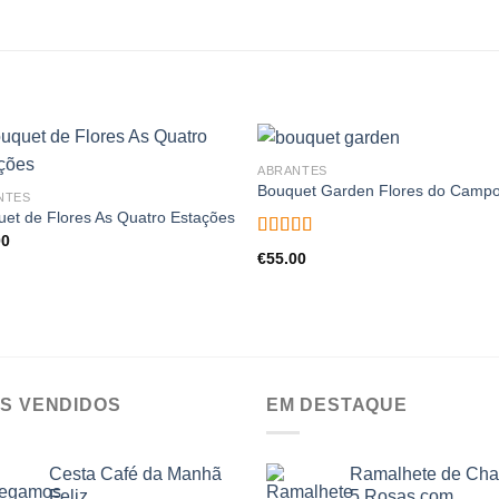
ABRANTES
Bouquet Garden Flores do Camp
NTES
et de Flores As Quatro Estações
00
Avaliação
€
55.00
5.00
de 5
IS VENDIDOS
EM DESTAQUE
Cesta Café da Manhã
Ramalhete de Ch
Feliz
5 Rosas com