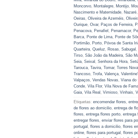
Moncorvo
,
Montalegre
,
Montijo
,
Mou
Nascimento e Maternidade
,
Nazaré
Oeiras
,
Oliveira de Azeméis
,
Olivei
Ourique
,
Ovar
,
Paços de Ferreira
,
P
Penacova
,
Penafiel
,
Penamacor
,
Pe
Barca
,
Ponte de Lima
,
Ponte de Sôr
Portimão
,
Porto
,
Póvoa de Santa Iri
Quarteira
,
Queluz
,
Rosas
,
Sabugal
Tirso
,
São João da Madeira
,
São Ma
Seia
,
Seixal
,
Senhora da Hora
,
Setú
Tarouca
,
Tavira
,
Tomar
,
Torres Nov
Trancoso
,
Trofa
,
Valença
,
Valentine
Valpaços
,
Vendas Novas
,
Viana do 
Conde
,
Vila Flor
,
Vila Nova de Fama
Gaia
,
Vila Real
,
Vimioso
,
Vinhais
,
V
Etiquetas:
encomendar flores
,
entre
de flores ao domicilio
,
entrega de fl
flores
,
entrega flores porto
,
entrega 
entregar flores
,
enviar flores para po
portugal
,
flores a domicilio
,
flores e
online
,
flores para portugal
,
flores p