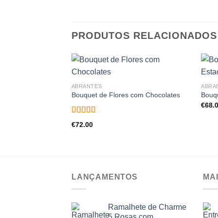
PRODUTOS RELACIONADOS
ABRANTES
ABRA
Bouquet de Flores com Chocolates
Bouqu
€
68.
Avaliação
€
72.00
5.00
de 5
LANÇAMENTOS
MA
Ramalhete de Charme
5 Rosas com