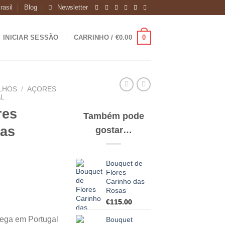
rasil
Blog
Newsletter
0
INICIAR SESSÃO
CARRINHO /
€
0.00
LHOS
/
AÇORES
L
res
Também pode
as
gostar…
Bouquet de
Flores
Carinho das
Rosas
€
115.00
rega em Portugal
Bouquet