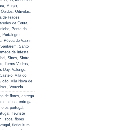
ra
,
Murça
,
,
Óbidos
,
Odivelas
,
ra de Frades
,
aredes de Coura
,
niche
,
Ponte da
,
Portalegre
,
a
,
Póvoa de Varzim
,
,
Santarém
,
Santo
mede de Infesta
,
bal
,
Sines
,
Sintra
,
as
,
Torres Vedras
,
's Day
,
Valongo
,
Castelo
,
Vila do
licão
,
Vila Nova de
iseu
,
Vouzela
ga de flores
,
entrega
ores lisboa
,
entrega
flores portugal
,
rtugal
,
fleuriste
m lisboa
,
flores
ortugal
,
floricultura