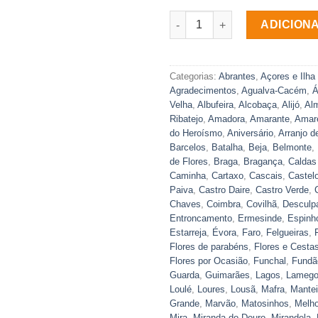
Quantidade de Bouquet de Fl
ADICION
Categorias:
Abrantes
,
Açores e Ilha
Agradecimentos
,
Agualva-Cacém
,
Á
Velha
,
Albufeira
,
Alcobaça
,
Alijó
,
Al
Ribatejo
,
Amadora
,
Amarante
,
Amar
do Heroísmo
,
Aniversário
,
Arranjo d
Barcelos
,
Batalha
,
Beja
,
Belmonte
,
de Flores
,
Braga
,
Bragança
,
Caldas
Caminha
,
Cartaxo
,
Cascais
,
Castel
Paiva
,
Castro Daire
,
Castro Verde
,
Chaves
,
Coimbra
,
Covilhã
,
Desculp
Entroncamento
,
Ermesinde
,
Espinh
Estarreja
,
Évora
,
Faro
,
Felgueiras
,
Flores de parabéns
,
Flores e Cesta
Flores por Ocasião
,
Funchal
,
Fundã
Guarda
,
Guimarães
,
Lagos
,
Lameg
Loulé
,
Loures
,
Lousã
,
Mafra
,
Mante
Grande
,
Marvão
,
Matosinhos
,
Melh
Mira
,
Miranda do Douro
,
Mirandela
,