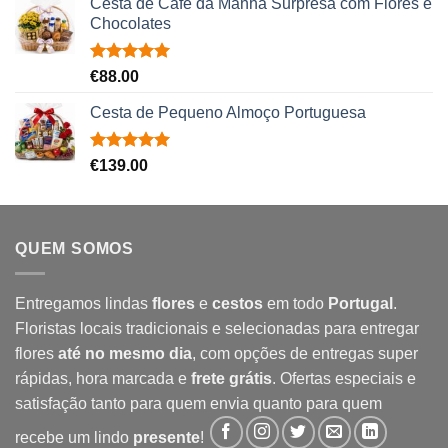
Cesta de Café da Manhã Surpresa com Flores e
Chocolates
Avaliação
€
88.00
5.00
de 5
Cesta de Pequeno Almoço Portuguesa
Avaliação
€
139.00
5.00
de 5
QUEM SOMOS
Entregamos lindas
flores
e
cestos
em todo
Portugal
.
Floristas locais tradicionais e selecionadas para entregar
flores
até no mesmo dia
, com opções de entregas super
rápidas, hora marcada e
frete grátis
. Ofertas especiais e
satisfação tanto para quem envia quanto para quem
recebe um lindo
presente
!