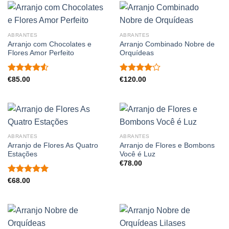
ABRANTES
ABRANTES
Arranjo com Chocolates e
Arranjo Combinado Nobre de
Flores Amor Perfeito
Orquídeas
Avaliação
Avaliação
€
85.00
€
120.00
4.50
de 5
4.00
de
5
ABRANTES
ABRANTES
Arranjo de Flores As Quatro
Arranjo de Flores e Bombons
Estações
Você é Luz
€
78.00
Avaliação
€
68.00
5.00
de 5