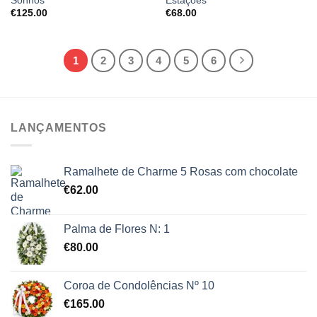
Sonhos
Estações
€
125.00
€
68.00
1
2
3
4
5
6
LANÇAMENTOS
Ramalhete de Charme 5 Rosas com chocolate
€
62.00
Palma de Flores N: 1
€
80.00
Coroa de Condolências Nº 10
€
165.00