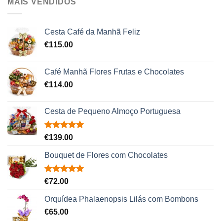
MAIS VENDIDOS
Cesta Café da Manhã Feliz
€
115.00
Café Manhã Flores Frutas e Chocolates
€
114.00
Cesta de Pequeno Almoço Portuguesa
Avaliação
€
139.00
5.00
de 5
Bouquet de Flores com Chocolates
Avaliação
€
72.00
5.00
de 5
Orquídea Phalaenopsis Lilás com Bombons
€
65.00