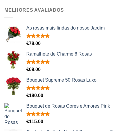
MELHORES AVALIADOS
As rosas mais lindas do nosso Jardim
Avaliação
€
78.00
5.00
de 5
Ramalhete de Charme 6 Rosas
Avaliação
€
69.00
5.00
de 5
Bouquet Supreme 50 Rosas Luxo
Avaliação
€
180.00
5.00
de 5
Bouquet de Rosas Cores e Amores Pink
Avaliação
€
115.00
5.00
de 5