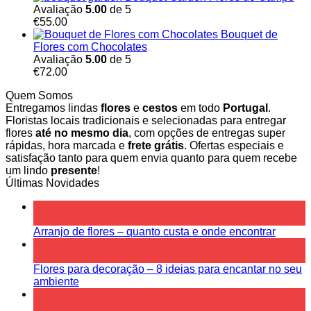
Avaliação
5.00
de 5
€
55.00
Bouquet de
Flores com Chocolates
Avaliação
5.00
de 5
€
72.00
Quem Somos
Entregamos lindas
flores
e
cestos
em todo
Portugal
.
Floristas locais tradicionais e selecionadas para entregar
flores
até no mesmo dia
, com opções de entregas super
rápidas, hora marcada e
frete grátis
. Ofertas especiais e
satisfação tanto para quem envia quanto para quem recebe
um lindo
presente
!
Últimas Novidades
10
Mai
Arranjo de flores – quanto custa e onde encontrar
10
Mai
Flores para decoração – 8 ideias para encantar no seu
ambiente
10
Mai