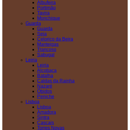
Albufeira
Portimão
Tavira
Monchique
Guarda
Guarda
Seia
Celorico da Beira
Manteigas
Trancoso
Sabugal
Leiria
Leiria
Alcobaça
Batalha
Caldas da Rainha
Nazaré
Óbidos
Peniche
Lisboa
Lisboa
Amadora
Sintra
Cascais
Torres Novas