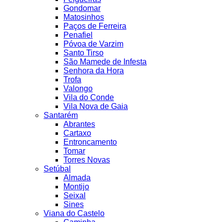
Gondomar
Matosinhos
Paços de Ferreira
Penafiel
Póvoa de Varzim
Santo Tirso
São Mamede de Infesta
Senhora da Hora
Trofa
Valongo
Vila do Conde
Vila Nova de Gaia
Santarém
Abrantes
Cartaxo
Entroncamento
Tomar
Torres Novas
Setúbal
Almada
Montijo
Seixal
Sines
Viana do Castelo