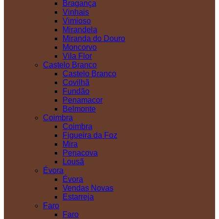
Bragança
Vinhais
Vimioso
Mirandela
Miranda do Douro
Moncorvo
Vila Flor
Castelo Branco
Castelo Branco
Covilhã
Fundão
Penamacor
Belmonte
Coimbra
Coimbra
Figueira da Foz
Mira
Penacova
Lousã
Évora
Évora
Vendas Novas
Estarreja
Faro
Faro