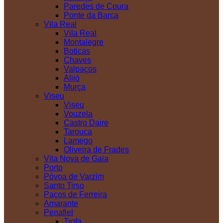
Paredes de Coura
Ponte da Barca
Vila Real
Vila Real
Montalegre
Boticas
Chaves
Valpaços
Alijó
Murça
Viseu
Viseu
Vouzela
Castro Daire
Tarouca
Lamego
Oliveira de Frades
Vila Nova de Gaia
Porto
Póvoa de Varzim
Santo Tirso
Paços de Ferreira
Amarante
Penafiel
Trofa