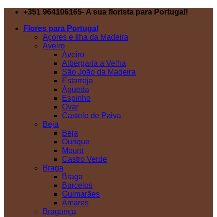
Skip
+351 964106165- A sua florista para Portugal!
to
Flores para Portugal
content
Açores e Ilha da Madeira
Aveiro
Aveiro
Albergaria a Velha
São João da Madeira
Estarreja
Águeda
Espinho
Ovar
Castelo de Paiva
Beja
Beja
Ourique
Moura
Castro Verde
Braga
Braga
Barcelos
Guimarães
Amares
Bragança