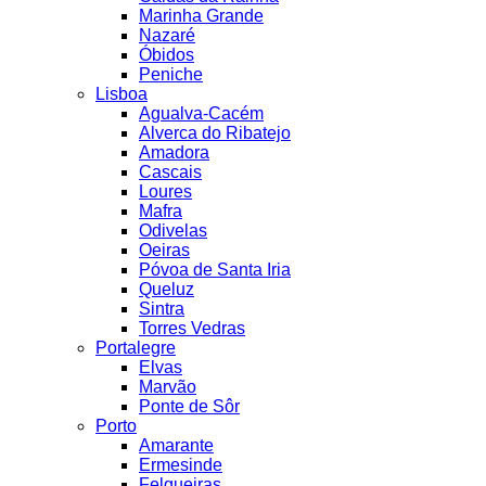
Marinha Grande
Nazaré
Óbidos
Peniche
Lisboa
Agualva-Cacém
Alverca do Ribatejo
Amadora
Cascais
Loures
Mafra
Odivelas
Oeiras
Póvoa de Santa Iria
Queluz
Sintra
Torres Vedras
Portalegre
Elvas
Marvão
Ponte de Sôr
Porto
Amarante
Ermesinde
Felgueiras