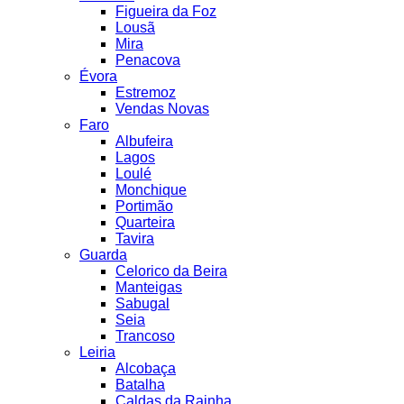
Figueira da Foz
Lousã
Mira
Penacova
Évora
Estremoz
Vendas Novas
Faro
Albufeira
Lagos
Loulé
Monchique
Portimão
Quarteira
Tavira
Guarda
Celorico da Beira
Manteigas
Sabugal
Seia
Trancoso
Leiria
Alcobaça
Batalha
Caldas da Rainha