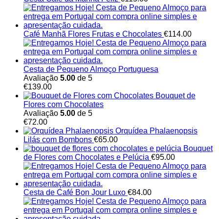
Café Manhã Flores Frutas e Chocolates
€
114.00
Cesta de Pequeno Almoço Portuguesa
Avaliação
5.00
de 5
€
139.00
Bouquet de
Flores com Chocolates
Avaliação
5.00
de 5
€
72.00
Orquídea Phalaenopsis
Lilás com Bombons
€
65.00
Bouquet
de Flores com Chocolates e Pelúcia
€
95.00
Cesta de Café Bon Jour Luxo
€
84.00