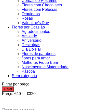
Coroas de Pêsames
Flores com Chocolates
Flores com Pelúcias
Orquídeas
Rosas
Valentine's Day
Flores por Ocasião
Agradecimentos
Amizade
Aniversário
Desculpas
Dia Do Pai
Flores de parabéns
flores para amor
Melhoras Fique Bem
Nascimento e Maternidade
Páscoa
Sem categoria
Filtrar por preço
Preço
Preço
Filtrar
mínimo
máximo
Preço:
€40
—
€320
arranjo de flores