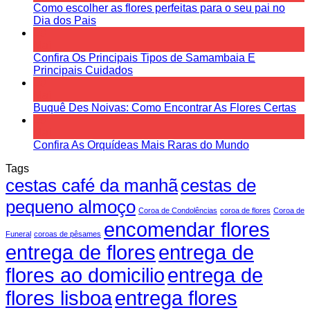
Como escolher as flores perfeitas para o seu pai no
Dia dos Pais
10
Mai
Confira Os Principais Tipos de Samambaia E
Principais Cuidados
10
Mai
Buquê Des Noivas: Como Encontrar As Flores Certas
10
Mai
Confira As Orquídeas Mais Raras do Mundo
Tags
cestas café da manhã
cestas de
pequeno almoço
Coroa de Condolências
coroa de flores
Coroa de
encomendar flores
Funeral
coroas de pêsames
entrega de flores
entrega de
flores ao domicilio
entrega de
flores lisboa
entrega flores