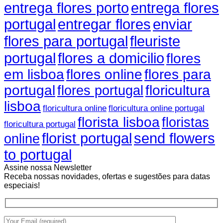
entrega flores porto
entrega flores
portugal
entregar flores
enviar
fleuriste
flores para portugal
portugal
flores a domicilio
flores
em lisboa
flores online
flores para
portugal
floricultura
flores portugal
lisboa
floricultura online
floricultura online portugal
florista lisboa
floristas
floricultura portugal
florist portugal
send flowers
online
to portugal
Assine nossa Newsletter
Receba nossas novidades, ofertas e sugestões para datas
especiais!