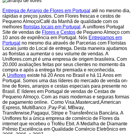
Entrega de Arranjo de Flores em Portugal
até no mesmo dia,
rápidas e preços justos. Com Flores frescas e cestos de
Pequeno Almoço/Café da Manhã de qualidade com os
melhores
floristas locais em Portugal
. A uniflores Portugal
Site de vendas de
Flores e Cestos
de Pequeno Almoço com
10 anos de expriência em Portugal. Nós
Entregamos em
Portugal
no mesmo dia através de Parcerias com Floristas
Locais junto do Local de entrega. Desta maneira ajudamos
as floristas a aumentar o seu volume de vendas. A
Uniflores.com.pt é uma empresa de origem brasileira. Com
20.000 avaliações feitas por seus clientes no momento da
compra e após a entrega foi premiada e reconhecida.
A
Uniflores
existe há 20 Anos no Brasil e há 11 Anos em
Portugal. Somos uma das líderes do mercado de venda on-
line de flores, arranjos e cestas especiais para presente no
Brasil. E líderes em Portugal de vendas de Cestas de
Pequeno Almoço. Com as mais modernas e seguras formas
de pagamento online. Como Visa,Mastercard,American
Express, MultiBanco ,Pay-Pal, MBway,
Transferwise,Pagaqui, Stripe e Transferência Bancária. A
Uniflores foi a única empresa de comércio de Flores da
internet que recebeu o Troféu Ebit. A Medalha de Diamante
Prêmio Excelência em Qualidade Comércio Eletrônico em