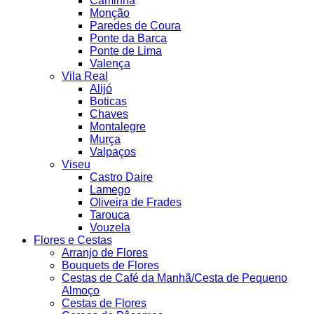
Caminha
Monção
Paredes de Coura
Ponte da Barca
Ponte de Lima
Valença
Vila Real
Alijó
Boticas
Chaves
Montalegre
Murça
Valpaços
Viseu
Castro Daire
Lamego
Oliveira de Frades
Tarouca
Vouzela
Flores e Cestas
Arranjo de Flores
Bouquets de Flores
Cestas de Café da Manhã/Cesta de Pequeno
Almoço
Cestas de Flores