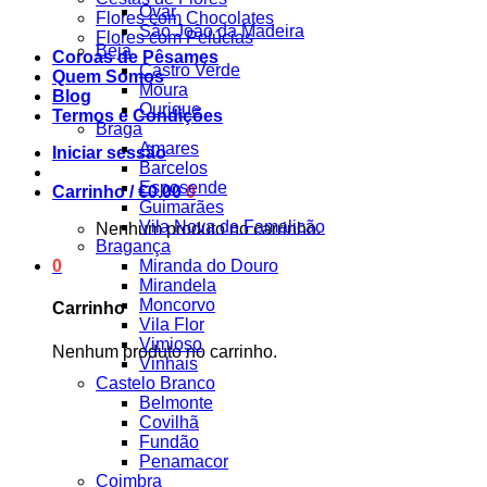
Ovar
Flores com Chocolates
São João da Madeira
Flores com Pelúcias
Beja
Coroas de Pêsames
Castro Verde
Quem Somos
Moura
Blog
Ourique
Termos e Condições
Braga
Amares
Iniciar sessão
Barcelos
Esposende
Carrinho /
€
0.00
0
Guimarães
Vila Nova de Famalicão
Nenhum produto no carrinho.
Bragança
0
Miranda do Douro
Mirandela
Moncorvo
Carrinho
Vila Flor
Vimioso
Nenhum produto no carrinho.
Vinhais
Castelo Branco
Belmonte
Covilhã
Fundão
Penamacor
Coimbra