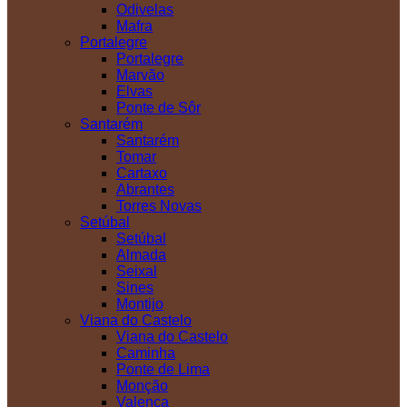
Odivelas
Mafra
Portalegre
Portalegre
Marvão
Elvas
Ponte de Sôr
Santarém
Santarém
Tomar
Cartaxo
Abrantes
Torres Novas
Setúbal
Setúbal
Almada
Seixal
Sines
Montijo
Viana do Castelo
Viana do Castelo
Caminha
Ponte de Lima
Monção
Valença