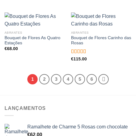
ABRANTES
ABRANTES
Bouquet de Flores As Quatro
Bouquet de Flores Carinho das
Estações
Rosas
€
68.00
Avaliação
€
115.00
4.00
de 5
1
2
3
4
5
6
LANÇAMENTOS
Ramalhete de Charme 5 Rosas com chocolate
€
62.00