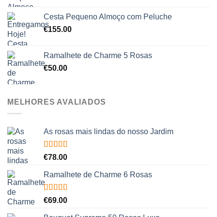
Cesta Pequeno Almoço com Peluche
€
155.00
Ramalhete de Charme 5 Rosas
€
50.00
MELHORES AVALIADOS
As rosas mais lindas do nosso Jardim
Avaliação
€
78.00
5.00
de 5
Ramalhete de Charme 6 Rosas
Avaliação
€
69.00
5.00
de 5