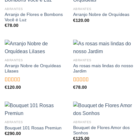
ABRANTES
ABRANTES
Arranjo de Flores e Bombons
Arranjo Nobre de Orquídeas
Você é Luz
€
120.00
€
78.00
ABRANTES
ABRANTES
Arranjo Nobre de Orquídeas
As rosas mais lindas do nosso
Lilases
Jardim
Avaliação
Avaliação
€
120.00
€
78.00
5.00
de 5
5.00
de 5
ABRANTES
ABRANTES
Bouquet de Flores Amor dos
Bouquet 101 Rosas Premiun
Sonhos
€
290.00
€
125.00