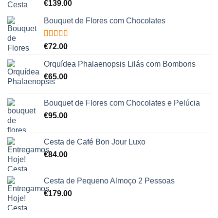
Avaliação
€
139.00
5.00
de 5
Bouquet de Flores com Chocolates
Avaliação
€
72.00
5.00
de 5
Orquídea Phalaenopsis Lilás com Bombons
€
65.00
Bouquet de Flores com Chocolates e Pelúcia
€
95.00
Cesta de Café Bon Jour Luxo
€
84.00
Cesta de Pequeno Almoço 2 Pessoas
€
179.00