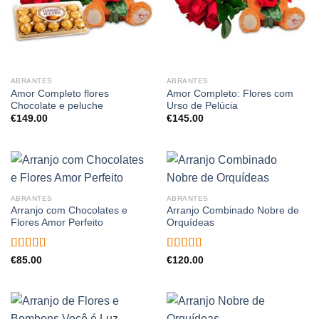
ABRANTES
ABRANTES
Amor Completo flores
Amor Completo: Flores com
Chocolate e peluche
Urso de Pelúcia
€
149.00
€
145.00
ABRANTES
ABRANTES
Arranjo com Chocolates e
Arranjo Combinado Nobre de
Flores Amor Perfeito
Orquídeas
Avaliação
Avaliação
€
85.00
€
120.00
4.50
de 5
4.00
de 5