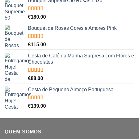
Bouquet Supreme 50 Rosas Luxo
Avaliação
€
180.00
5.00
de 5
Bouquet de Rosas Cores e Amores Pink
Avaliação
€
115.00
5.00
de 5
Cesta de Café da Manhã Surpresa com Flores e
Chocolates
Avaliação
€
88.00
5.00
de 5
Cesta de Pequeno Almoço Portuguesa
Avaliação
€
139.00
5.00
de 5
QUEM SOMOS