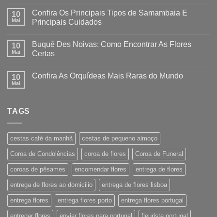
Confira Os Principais Tipos de Samambaia E
10
Mai
Principais Cuidados
Buquê Des Noivas: Como Encontrar As Flores
10
Mai
Certas
Confira As Orquídeas Mais Raras do Mundo
10
Mai
TAGS
cestas café da manhã
cestas de pequeno almoço
Coroa de Condolências
coroa de flores
Coroa de Funeral
coroas de pêsames
encomendar flores
entrega de flores
entrega de flores ao domicilio
entrega de flores lisboa
entrega flores
entrega flores porto
entrega flores portugal
entregar flores
enviar flores para portugal
fleuriste portugal