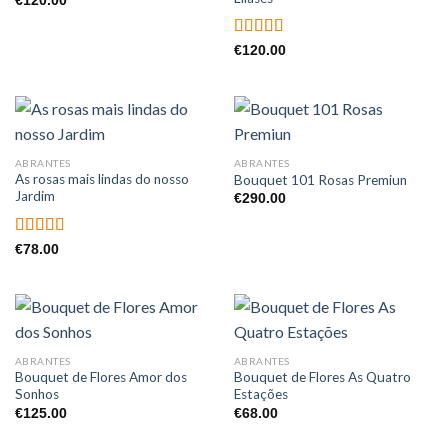
€
120.00
Avaliação
€
120.00
5.00
de 5
ABRANTES
ABRANTES
As rosas mais lindas do nosso
Bouquet 101 Rosas Premiun
Jardim
€
290.00
Avaliação
€
78.00
5.00
de 5
ABRANTES
ABRANTES
Bouquet de Flores Amor dos
Bouquet de Flores As Quatro
Sonhos
Estações
€
125.00
€
68.00