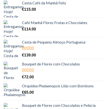
Cesta Café da Manhã Feliz
€
115.00
Café Manhã Flores Frutas e Chocolates
€
114.00
Cesta de Pequeno Almoço Portuguesa
Avaliação
€
139.00
5.00
de 5
Bouquet de Flores com Chocolates
Avaliação
€
72.00
5.00
de 5
Orquídea Phalaenopsis Lilás com Bombons
€
65.00
Bouquet de Flores com Chocolates e Pelúcia