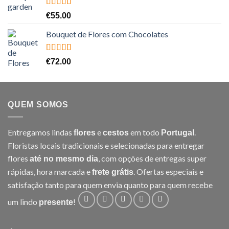
Avaliação
€
55.00
5.00
de 5
Bouquet de Flores com Chocolates
Avaliação
€
72.00
5.00
de 5
QUEM SOMOS
Entregamos lindas
e
em todo
.
flores
cestos
Portugal
Floristas locais tradicionais e selecionadas para entregar
flores
, com opções de entregas super
até no mesmo dia
rápidas, hora marcada e
. Ofertas especiais e
frete grátis
satisfação tanto para quem envia quanto para quem recebe
um lindo
!
presente