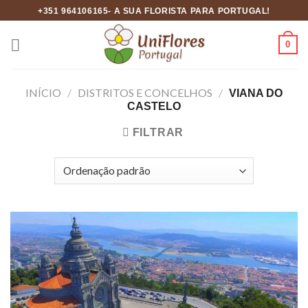
Skip
+351 964106165- A SUA FLORISTA PARA PORTUGAL!
to
content
0
INÍCIO
/
DISTRITOS E CONCELHOS
/
VIANA DO
CASTELO
FILTRAR