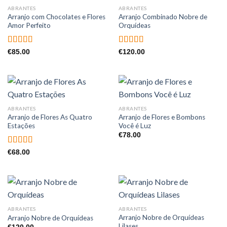
ABRANTES
ABRANTES
Arranjo com Chocolates e Flores
Arranjo Combinado Nobre de
Amor Perfeito
Orquídeas
Avaliação
Avaliação
€
85.00
€
120.00
4.50
de 5
4.00
de 5
ABRANTES
ABRANTES
Arranjo de Flores As Quatro
Arranjo de Flores e Bombons
Estações
Você é Luz
€
78.00
Avaliação
€
68.00
5.00
de 5
ABRANTES
ABRANTES
Arranjo Nobre de Orquídeas
Arranjo Nobre de Orquídeas
Lilases