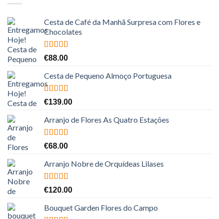
Cesta de Café da Manhã Surpresa com Flores e
Chocolates
Avaliação
€
88.00
5.00
de 5
Cesta de Pequeno Almoço Portuguesa
Avaliação
€
139.00
5.00
de 5
Arranjo de Flores As Quatro Estações
Avaliação
€
68.00
5.00
de 5
Arranjo Nobre de Orquídeas Lilases
Avaliação
€
120.00
5.00
de 5
Bouquet Garden Flores do Campo