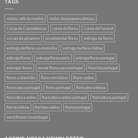
TAGS
cestas café da manhã
cestas de pequeno almoço
Coroa de Condolências
coroa de flores
Coroa de Funeral
coroas de pêsames
encomendar flores
entrega de flores
entrega de flores ao domicilio
entrega de flores lisboa
entrega flores
entrega flores porto
entrega flores portugal
entregar flores
enviar flores para portugal
fleuriste portugal
flores a domicilio
flores em lisboa
flores online
flores para portugal
flores portugal
floricultura lisboa
floricultura online
floricultura online portugal
floricultura portugal
florista lisboa
floristas online
florist portugal
send flowers to portugal