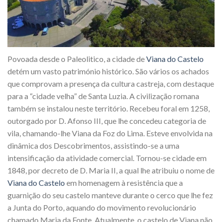
Povoada desde o Paleolitico, a cidade de
Viana do Castelo
detém um vasto património histórico. São vários os achados
que comprovam a presença da cultura castreja, com destaque
para a “cidade velha” de Santa Luzia. A civilização romana
também se instalou neste território. Recebeu foral em 1258,
outorgado por D. Afonso III, que lhe concedeu categoria de
vila, chamando-lhe Viana da Foz do Lima. Esteve envolvida na
dinâmica dos Descobrimentos, assistindo-se a uma
intensificação da atividade comercial. Tornou-se cidade em
1848, por decreto de D. Maria II, a qual lhe atribuiu o nome de
Viana do Castelo
em homenagem à resistência que a
guarnição do seu castelo manteve durante o cerco que lhe fez
a Junta do Porto, aquando do movimento revolucionário
chamado Maria da Fonte. Atualmente, o castelo de Viana não