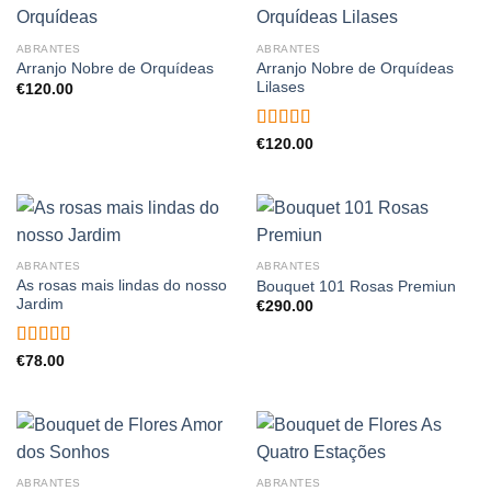
ABRANTES
ABRANTES
Arranjo Nobre de Orquídeas
Arranjo Nobre de Orquídeas
Lilases
€
120.00
Avaliação
€
120.00
5.00
de 5
ABRANTES
ABRANTES
As rosas mais lindas do nosso
Bouquet 101 Rosas Premiun
Jardim
€
290.00
Avaliação
€
78.00
5.00
de 5
ABRANTES
ABRANTES