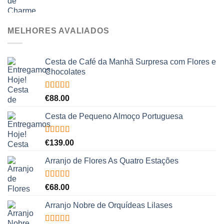
MELHORES AVALIADOS
Cesta de Café da Manhã Surpresa com Flores e
Chocolates
Avaliação
€
88.00
5.00
de 5
Cesta de Pequeno Almoço Portuguesa
Avaliação
€
139.00
5.00
de 5
Arranjo de Flores As Quatro Estações
Avaliação
€
68.00
5.00
de 5
Arranjo Nobre de Orquídeas Lilases