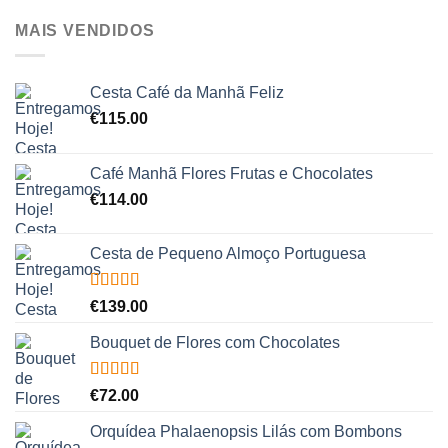
MAIS VENDIDOS
Cesta Café da Manhã Feliz
€
115.00
Café Manhã Flores Frutas e Chocolates
€
114.00
Cesta de Pequeno Almoço Portuguesa
Avaliação
€
139.00
5.00
de 5
Bouquet de Flores com Chocolates
Avaliação
€
72.00
5.00
de 5
Orquídea Phalaenopsis Lilás com Bombons