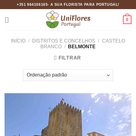
Skip
+351 964106165- A SUA FLORISTA PARA PORTUGAL!
to
content
0
INÍCIO
/
DISTRITOS E CONCELHOS
/
CASTELO
BRANCO
/
BELMONTE
FILTRAR