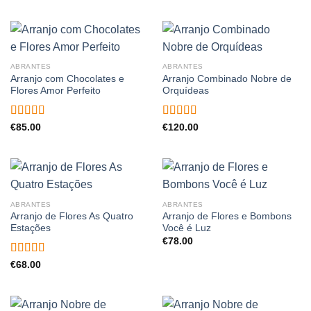
ABRANTES
ABRANTES
Arranjo com Chocolates e
Arranjo Combinado Nobre de
Flores Amor Perfeito
Orquídeas
Avaliação
Avaliação
€
85.00
€
120.00
4.50
de 5
4.00
de 5
ABRANTES
ABRANTES
Arranjo de Flores As Quatro
Arranjo de Flores e Bombons
Estações
Você é Luz
€
78.00
Avaliação
€
68.00
5.00
de 5