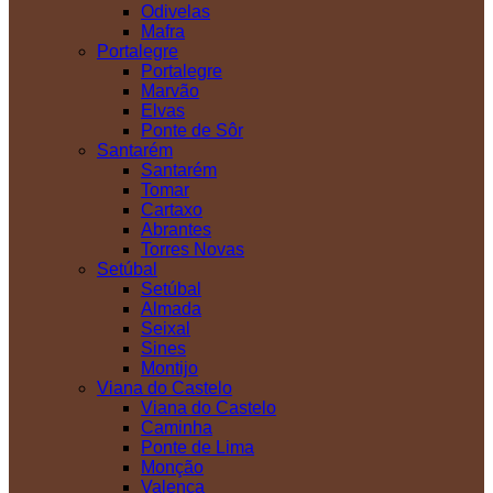
Odivelas
Mafra
Portalegre
Portalegre
Marvão
Elvas
Ponte de Sôr
Santarém
Santarém
Tomar
Cartaxo
Abrantes
Torres Novas
Setúbal
Setúbal
Almada
Seixal
Sines
Montijo
Viana do Castelo
Viana do Castelo
Caminha
Ponte de Lima
Monção
Valença