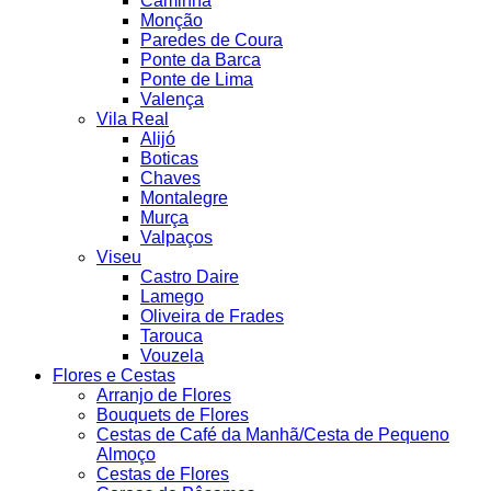
Caminha
Monção
Paredes de Coura
Ponte da Barca
Ponte de Lima
Valença
Vila Real
Alijó
Boticas
Chaves
Montalegre
Murça
Valpaços
Viseu
Castro Daire
Lamego
Oliveira de Frades
Tarouca
Vouzela
Flores e Cestas
Arranjo de Flores
Bouquets de Flores
Cestas de Café da Manhã/Cesta de Pequeno
Almoço
Cestas de Flores