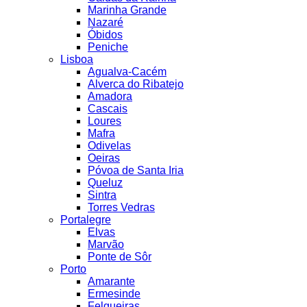
Marinha Grande
Nazaré
Óbidos
Peniche
Lisboa
Agualva-Cacém
Alverca do Ribatejo
Amadora
Cascais
Loures
Mafra
Odivelas
Oeiras
Póvoa de Santa Iria
Queluz
Sintra
Torres Vedras
Portalegre
Elvas
Marvão
Ponte de Sôr
Porto
Amarante
Ermesinde
Felgueiras