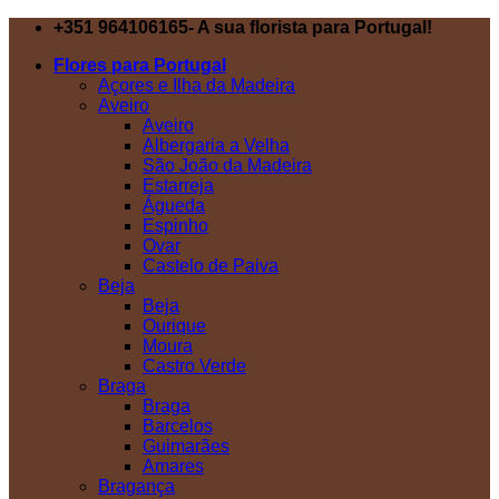
Skip
+351 964106165- A sua florista para Portugal!
to
Flores para Portugal
content
Açores e Ilha da Madeira
Aveiro
Aveiro
Albergaria a Velha
São João da Madeira
Estarreja
Águeda
Espinho
Ovar
Castelo de Paiva
Beja
Beja
Ourique
Moura
Castro Verde
Braga
Braga
Barcelos
Guimarães
Amares
Bragança