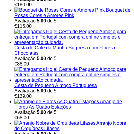
€
180.00
Bouquet de
Rosas Cores e Amores Pink
Avaliação
5.00
de 5
€
115.00
Cesta de Café da Manhã Surpresa com Flores e
Chocolates
Avaliação
5.00
de 5
€
88.00
Cesta de Pequeno Almoço Portuguesa
Avaliação
5.00
de 5
€
139.00
Arranjo de
Flores As Quatro Estações
Avaliação
5.00
de 5
€
68.00
Arranjo Nobre
de Orquídeas Lilases
Avaliação
5.00
de 5