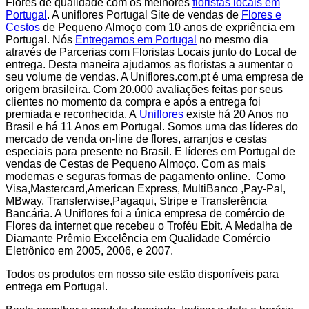
Flores de qualidade com os melhores
floristas locais em
Portugal
. A uniflores Portugal Site de vendas de
Flores e
Cestos
de Pequeno Almoço com 10 anos de expriência em
Portugal. Nós
Entregamos em Portugal
no mesmo dia
através de Parcerias com Floristas Locais junto do Local de
entrega. Desta maneira ajudamos as floristas a aumentar o
seu volume de vendas. A Uniflores.com.pt é uma empresa de
origem brasileira. Com 20.000 avaliações feitas por seus
clientes no momento da compra e após a entrega foi
premiada e reconhecida. A
Uniflores
existe há 20 Anos no
Brasil e há 11 Anos em Portugal. Somos uma das líderes do
mercado de venda on-line de flores, arranjos e cestas
especiais para presente no Brasil. E líderes em Portugal de
vendas de Cestas de Pequeno Almoço. Com as mais
modernas e seguras formas de pagamento online. Como
Visa,Mastercard,American Express, MultiBanco ,Pay-Pal,
MBway, Transferwise,Pagaqui, Stripe e Transferência
Bancária. A Uniflores foi a única empresa de comércio de
Flores da internet que recebeu o Troféu Ebit. A Medalha de
Diamante Prêmio Excelência em Qualidade Comércio
Eletrônico em 2005, 2006, e 2007.
Todos os produtos em nosso site estão disponíveis para
entrega em Portugal.