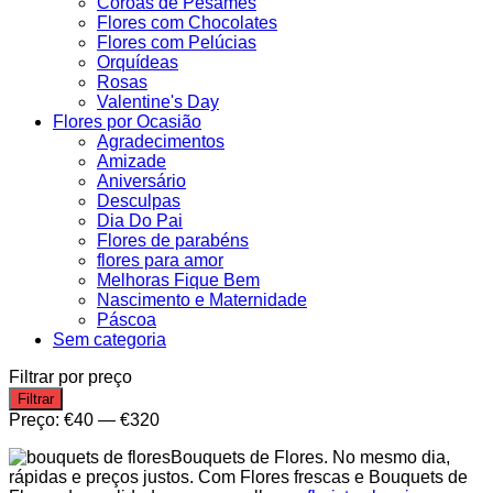
Coroas de Pêsames
Flores com Chocolates
Flores com Pelúcias
Orquídeas
Rosas
Valentine's Day
Flores por Ocasião
Agradecimentos
Amizade
Aniversário
Desculpas
Dia Do Pai
Flores de parabéns
flores para amor
Melhoras Fique Bem
Nascimento e Maternidade
Páscoa
Sem categoria
Filtrar por preço
Preço
Preço
Filtrar
mínimo
máximo
Preço:
€40
—
€320
Bouquets de Flores. No mesmo dia,
rápidas e preços justos. Com Flores frescas e Bouquets de