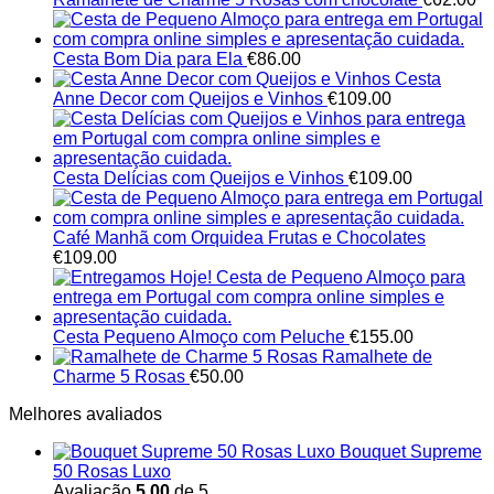
Cesta Bom Dia para Ela
€
86.00
Cesta
Anne Decor com Queijos e Vinhos
€
109.00
Cesta Delícias com Queijos e Vinhos
€
109.00
Café Manhã com Orquidea Frutas e Chocolates
€
109.00
Cesta Pequeno Almoço com Peluche
€
155.00
Ramalhete de
Charme 5 Rosas
€
50.00
Melhores avaliados
Bouquet Supreme
50 Rosas Luxo
Avaliação
5.00
de 5