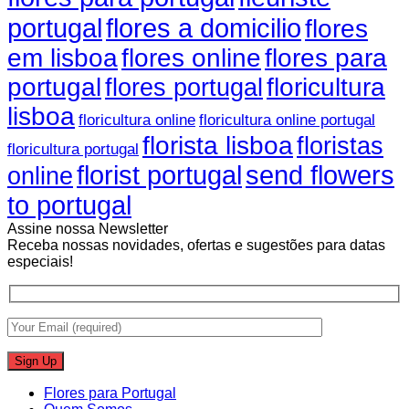
portugal
flores a domicilio
flores
em lisboa
flores online
flores para
portugal
floricultura
flores portugal
lisboa
floricultura online
floricultura online portugal
florista lisboa
floristas
floricultura portugal
florist portugal
send flowers
online
to portugal
Assine nossa Newsletter
Receba nossas novidades, ofertas e sugestões para datas
especiais!
Flores para Portugal