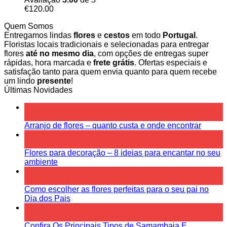
€
120.00
Quem Somos
Entregamos lindas
flores
e
cestos
em todo
Portugal
.
Floristas locais tradicionais e selecionadas para entregar
flores
até no mesmo dia
, com opções de entregas super
rápidas, hora marcada e
frete grátis
. Ofertas especiais e
satisfação tanto para quem envia quanto para quem recebe
um lindo
presente
!
Últimas Novidades
10
Mai
Arranjo de flores – quanto custa e onde encontrar
10
Mai
Flores para decoração – 8 ideias para encantar no seu
ambiente
10
Mai
Como escolher as flores perfeitas para o seu pai no
Dia dos Pais
10
Mai
Confira Os Principais Tipos de Samambaia E