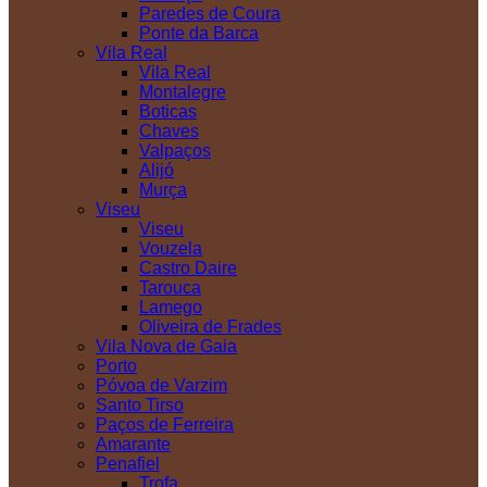
Paredes de Coura
Ponte da Barca
Vila Real
Vila Real
Montalegre
Boticas
Chaves
Valpaços
Alijó
Murça
Viseu
Viseu
Vouzela
Castro Daire
Tarouca
Lamego
Oliveira de Frades
Vila Nova de Gaia
Porto
Póvoa de Varzim
Santo Tirso
Paços de Ferreira
Amarante
Penafiel
Trofa