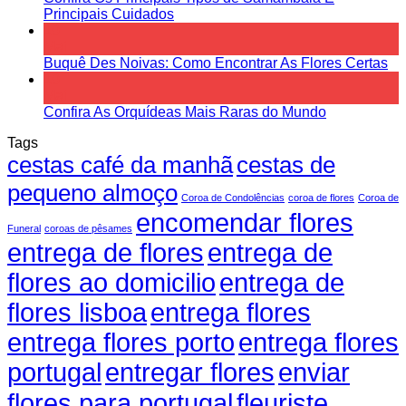
Principais Cuidados
10
Mai
Buquê Des Noivas: Como Encontrar As Flores Certas
10
Mai
Confira As Orquídeas Mais Raras do Mundo
Tags
cestas café da manhã
cestas de
pequeno almoço
Coroa de Condolências
coroa de flores
Coroa de
encomendar flores
Funeral
coroas de pêsames
entrega de flores
entrega de
flores ao domicilio
entrega de
flores lisboa
entrega flores
entrega flores porto
entrega flores
portugal
entregar flores
enviar
fleuriste
flores para portugal