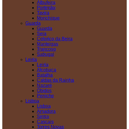
Albufeira
Portimão
Tavira
Monchique
Guarda
Guarda
Seia
Celorico da Beira
Manteigas
Trancoso
Sabugal
Leiria
Leiria
Alcobaça
Batalha
Caldas da Rainha
Nazaré
Óbidos
Peniche
Lisboa
Lisboa
Amadora
Sintra
Cascais
Torres Novas