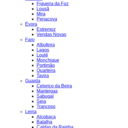
Figueira da Foz
Lousã
Mira
Penacova
Évora
Estremoz
Vendas Novas
Faro
Albufeira
Lagos
Loulé
Monchique
Portimão
Quarteira
Tavira
Guarda
Celorico da Beira
Manteigas
Sabugal
Seia
Trancoso
Leiria
Alcobaça
Batalha
Caldas da Rainha