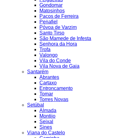
Gondomar
Matosinhos
Paços de Ferreira
Penafiel
Póvoa de Varzim
Santo Tirso
São Mamede de Infesta
Senhora da Hora
Trofa
Valongo
Vila do Conde
Vila Nova de Gaia
Santarém
Abrantes
Cartaxo
Entroncamento
Tomar
Torres Novas
Setúbal
Almada
Montijo
Seixal
Sines
Viana do Castelo