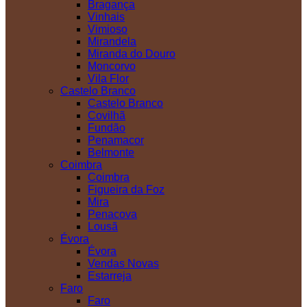
Bragança
Vinhais
Vimioso
Mirandela
Miranda do Douro
Moncorvo
Vila Flor
Castelo Branco
Castelo Branco
Covilhã
Fundão
Penamacor
Belmonte
Coimbra
Coimbra
Figueira da Foz
Mira
Penacova
Lousã
Évora
Évora
Vendas Novas
Estarreja
Faro
Faro