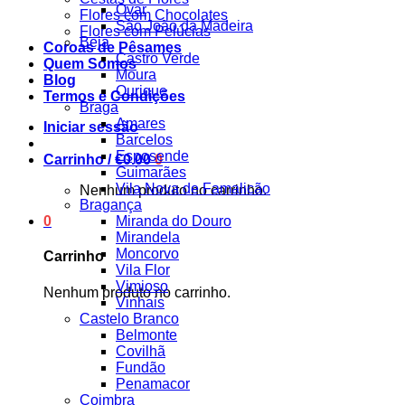
Ovar
Flores com Chocolates
São João da Madeira
Flores com Pelúcias
Beja
Coroas de Pêsames
Castro Verde
Quem Somos
Moura
Blog
Ourique
Termos e Condições
Braga
Amares
Iniciar sessão
Barcelos
Esposende
Carrinho /
€
0.00
0
Guimarães
Vila Nova de Famalicão
Nenhum produto no carrinho.
Bragança
0
Miranda do Douro
Mirandela
Moncorvo
Carrinho
Vila Flor
Vimioso
Nenhum produto no carrinho.
Vinhais
Castelo Branco
Belmonte
Covilhã
Fundão
Penamacor
Coimbra