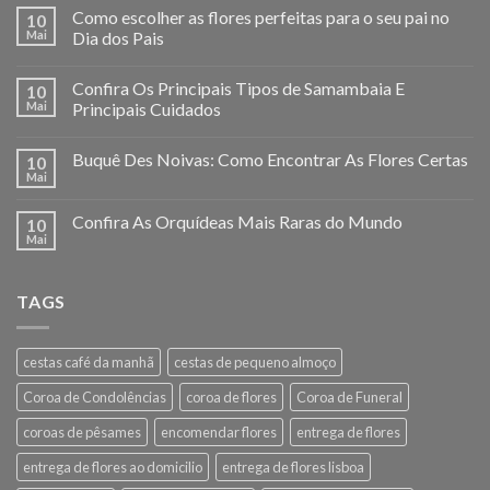
Como escolher as flores perfeitas para o seu pai no
10
Mai
Dia dos Pais
Confira Os Principais Tipos de Samambaia E
10
Mai
Principais Cuidados
Buquê Des Noivas: Como Encontrar As Flores Certas
10
Mai
Confira As Orquídeas Mais Raras do Mundo
10
Mai
TAGS
cestas café da manhã
cestas de pequeno almoço
Coroa de Condolências
coroa de flores
Coroa de Funeral
coroas de pêsames
encomendar flores
entrega de flores
entrega de flores ao domicilio
entrega de flores lisboa