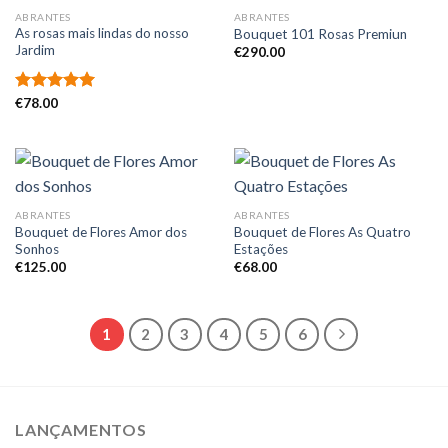
ABRANTES
ABRANTES
As rosas mais lindas do nosso
Bouquet 101 Rosas Premiun
Jardim
€
290.00
Avaliação
€
78.00
5.00
de 5
ABRANTES
ABRANTES
Bouquet de Flores Amor dos
Bouquet de Flores As Quatro
Sonhos
Estações
€
125.00
€
68.00
1
2
3
4
5
6
LANÇAMENTOS