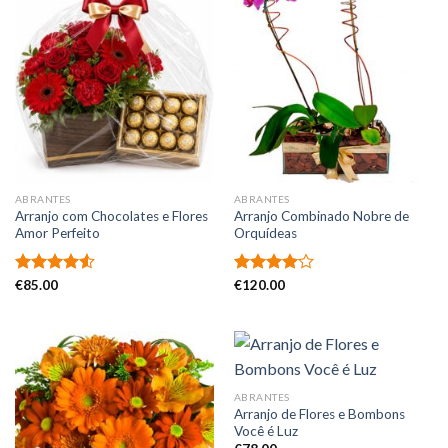
ABRANTES
ABRANTES
Arranjo com Chocolates e Flores
Arranjo Combinado Nobre de
Amor Perfeito
Orquídeas
Avaliação
€
85.00
Avaliação
€
120.00
4.50
de 5
4.00
de
5
ABRANTES
Arranjo de Flores e Bombons
Você é Luz