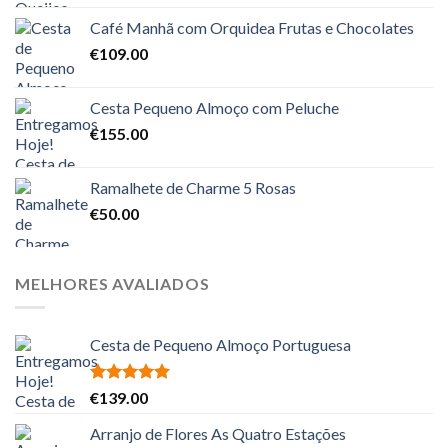
Café Manhã com Orquidea Frutas e Chocolates
€
109.00
Cesta Pequeno Almoço com Peluche
€
155.00
Ramalhete de Charme 5 Rosas
€
50.00
MELHORES AVALIADOS
Cesta de Pequeno Almoço Portuguesa
Avaliação
€
139.00
5.00
de 5
Arranjo de Flores As Quatro Estações