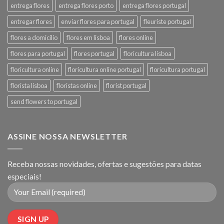
entrega flores
entrega flores porto
entrega flores portugal
entregar flores
enviar flores para portugal
fleuriste portugal
flores a domicilio
flores em lisboa
flores online
flores para portugal
flores portugal
floricultura lisboa
floricultura online
floricultura online portugal
floricultura portugal
florista lisboa
floristas online
florist portugal
send flowers to portugal
ASSINE NOSSA NEWSLETTER
Receba nossas novidades, ofertas e sugestões para datas
especiais!