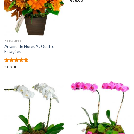
€
78.00
ABRANTES
Arranjo de Flores As Quatro
Estações
Avaliação
€
68.00
5.00
de 5