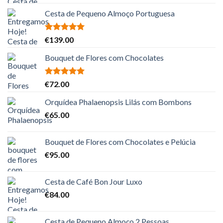
Cesta de Pequeno Almoço Portuguesa
Avaliação
€
139.00
5.00
de 5
Bouquet de Flores com Chocolates
Avaliação
€
72.00
5.00
de 5
Orquídea Phalaenopsis Lilás com Bombons
€
65.00
Bouquet de Flores com Chocolates e Pelúcia
€
95.00
Cesta de Café Bon Jour Luxo
€
84.00
Cesta de Pequeno Almoço 2 Pessoas