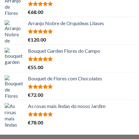
Avaliação
€
68.00
5.00
de 5
Arranjo Nobre de Orquídeas Lilases
Avaliação
€
120.00
5.00
de 5
Bouquet Garden Flores do Campo
Avaliação
€
55.00
5.00
de 5
Bouquet de Flores com Chocolates
Avaliação
€
72.00
5.00
de 5
As rosas mais lindas do nosso Jardim
Avaliação
€
78.00
5.00
de 5