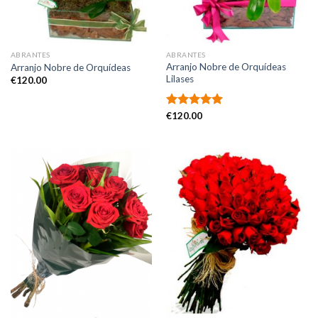
ABRANTES
ABRANTES
Arranjo Nobre de Orquídeas
Arranjo Nobre de Orquídeas
Lilases
€
120.00
Avaliação
€
120.00
5.00
de 5