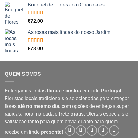
Bouquet de Flores com Chocolates
Avaliação
€
72.00
5.00
de 5
As rosas mais lindas do nosso Jardim
Avaliação
€
78.00
5.00
de 5
QUEM SOMOS
Entregamos lindas
flores
e
cestos
em todo
Portugal
.
Floristas locais tradicionais e selecionadas para entregar
flores
até no mesmo dia
, com opções de entregas super
rápidas, hora marcada e
frete grátis
. Ofertas especiais e
satisfação tanto para quem envia quanto para quem
recebe um lindo
presente
!