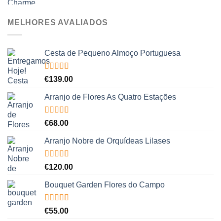
MELHORES AVALIADOS
Cesta de Pequeno Almoço Portuguesa
Avaliação
€
139.00
5.00
de 5
Arranjo de Flores As Quatro Estações
Avaliação
€
68.00
5.00
de 5
Arranjo Nobre de Orquídeas Lilases
Avaliação
€
120.00
5.00
de 5
Bouquet Garden Flores do Campo
Avaliação
€
55.00
5.00
de 5