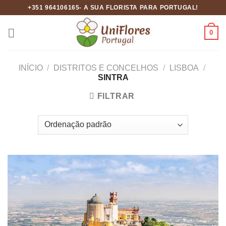
Skip
+351 964106165- A SUA FLORISTA PARA PORTUGAL!
to
content
0
INÍCIO
/
DISTRITOS E CONCELHOS
/
LISBOA
/
SINTRA
FILTRAR