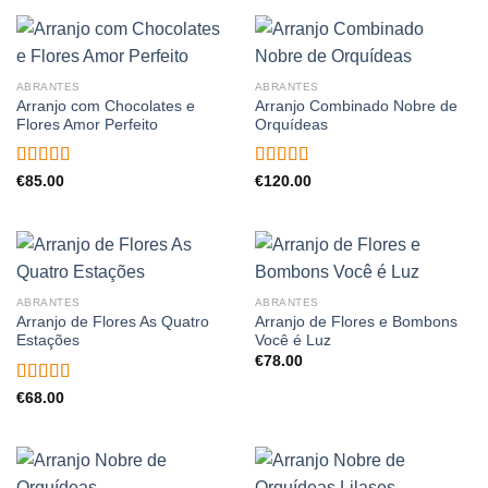
ABRANTES
ABRANTES
Arranjo com Chocolates e
Arranjo Combinado Nobre de
Flores Amor Perfeito
Orquídeas
Avaliação
Avaliação
€
85.00
€
120.00
4.50
de 5
4.00
de 5
ABRANTES
ABRANTES
Arranjo de Flores As Quatro
Arranjo de Flores e Bombons
Estações
Você é Luz
€
78.00
Avaliação
€
68.00
5.00
de 5