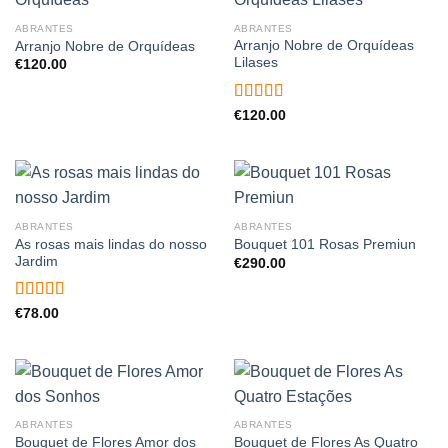
ABRANTES
ABRANTES
Arranjo Nobre de Orquídeas
Arranjo Nobre de Orquídeas
Lilases
€
120.00
Avaliação
€
120.00
5.00
de 5
ABRANTES
ABRANTES
As rosas mais lindas do nosso
Bouquet 101 Rosas Premiun
Jardim
€
290.00
Avaliação
€
78.00
5.00
de 5
ABRANTES
ABRANTES
Bouquet de Flores Amor dos
Bouquet de Flores As Quatro