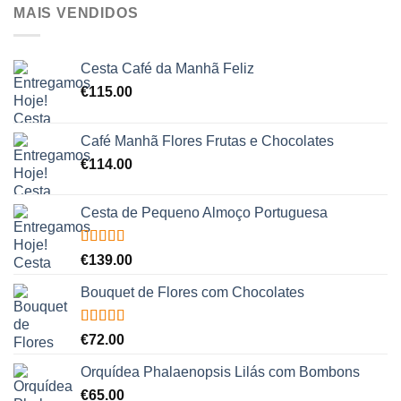
MAIS VENDIDOS
Cesta Café da Manhã Feliz
€
115.00
Café Manhã Flores Frutas e Chocolates
€
114.00
Cesta de Pequeno Almoço Portuguesa
Avaliação
€
139.00
5.00
de 5
Bouquet de Flores com Chocolates
Avaliação
€
72.00
5.00
de 5
Orquídea Phalaenopsis Lilás com Bombons
€
65.00