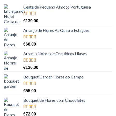
Cesta de Pequeno Almoço Portuguesa
Avaliação
€
139.00
5.00
de 5
Arranjo de Flores As Quatro Estações
Avaliação
€
68.00
5.00
de 5
Arranjo Nobre de Orquídeas Lilases
Avaliação
€
120.00
5.00
de 5
Bouquet Garden Flores do Campo
Avaliação
€
55.00
5.00
de 5
Bouquet de Flores com Chocolates
Avaliação
€
72.00