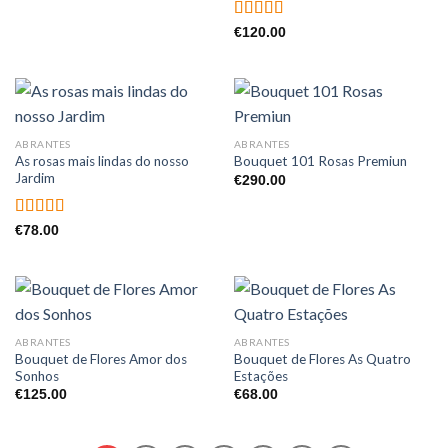
Avaliação
€
120.00
5.00
de 5
ABRANTES
ABRANTES
As rosas mais lindas do nosso
Bouquet 101 Rosas Premiun
Jardim
€
290.00
Avaliação
€
78.00
5.00
de 5
ABRANTES
ABRANTES
Bouquet de Flores Amor dos
Bouquet de Flores As Quatro
Sonhos
Estações
€
125.00
€
68.00