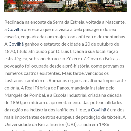
Reclinada na encosta da Serra da Estrela, voltada a Nascente,
a
Covilhã
oferece a quem a visita a bela paisagem do seu
casario, enquadrada num majestoso anfiteatro de montanhas.
A
Covilhã
ganhou o estatuto de cidade a 20 de outubro de
1870, título atribuído por D. Luís I. Dada a sua localização
estratégica, sobranceira ao rio Zêzere e à Cova da Beira, a
povoação foi ocupada desde a pré-história, como provam os
inúmeros castros existentes. Mais tarde, vencidos os
Lusitanos, também os Romanos ergueram ali uma importante
colónia. A Real Fábrica de Panos, mandada instalar pelo
Marquês de Pombal, e a Escola Industrial, criada na década
de 1860, permitiram o aproveitamento das potencialidades
da região na indústria dos lanifícios. Hoje, a
Covilhã
é um dos
mais importantes centros europeus de produção de têxteis. A
Universidade da Beira Interior (UBI), criada em 1986,