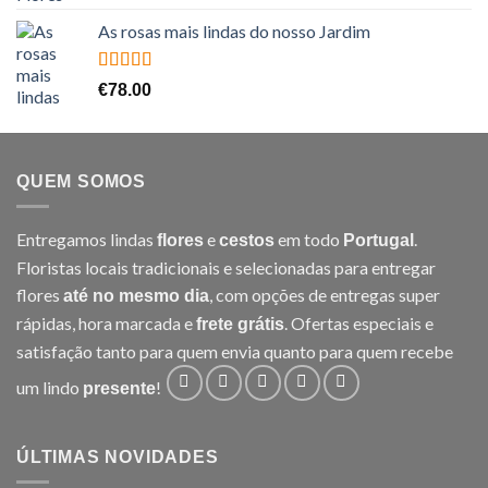
5.00
de 5
As rosas mais lindas do nosso Jardim
Avaliação
€
78.00
5.00
de 5
QUEM SOMOS
Entregamos lindas
e
em todo
.
flores
cestos
Portugal
Floristas locais tradicionais e selecionadas para entregar
flores
, com opções de entregas super
até no mesmo dia
rápidas, hora marcada e
. Ofertas especiais e
frete grátis
satisfação tanto para quem envia quanto para quem recebe
um lindo
!
presente
ÚLTIMAS NOVIDADES