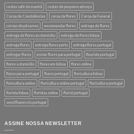
cestas café da manhã
cestas de pequeno almoço
Coroa de Condolências
coroa de flores
Coroa de Funeral
coroas de pêsames
encomendar flores
entrega de flores
entrega de flores ao domicilio
entrega de flores lisboa
entrega flores
entrega flores porto
entrega flores portugal
entregar flores
enviar flores para portugal
fleuriste portugal
flores a domicilio
flores em lisboa
flores online
flores para portugal
flores portugal
floricultura lisboa
floricultura online
floricultura online portugal
floricultura portugal
florista lisboa
floristas online
florist portugal
send flowers to portugal
ASSINE NOSSA NEWSLETTER