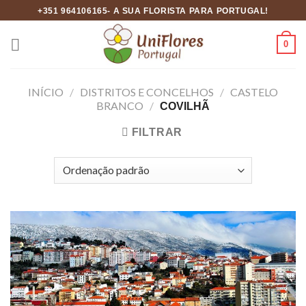
Skip
+351 964106165- A SUA FLORISTA PARA PORTUGAL!
to
content
0
INÍCIO
/
DISTRITOS E CONCELHOS
/
CASTELO
BRANCO
/
COVILHÃ
FILTRAR