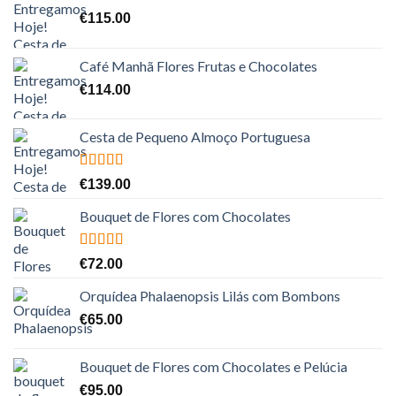
€
115.00
Café Manhã Flores Frutas e Chocolates
€
114.00
Cesta de Pequeno Almoço Portuguesa
Avaliação
€
139.00
5.00
de 5
Bouquet de Flores com Chocolates
Avaliação
€
72.00
5.00
de 5
Orquídea Phalaenopsis Lilás com Bombons
€
65.00
Bouquet de Flores com Chocolates e Pelúcia
€
95.00