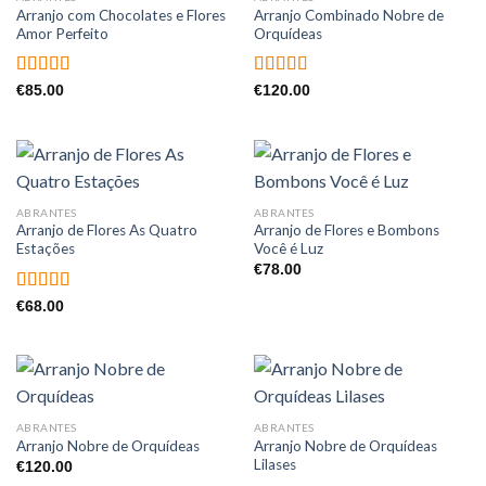
Arranjo com Chocolates e Flores
Arranjo Combinado Nobre de
Amor Perfeito
Orquídeas
Avaliação
Avaliação
€
85.00
€
120.00
4.50
de 5
4.00
de 5
ABRANTES
ABRANTES
Arranjo de Flores As Quatro
Arranjo de Flores e Bombons
Estações
Você é Luz
€
78.00
Avaliação
€
68.00
5.00
de 5
ABRANTES
ABRANTES
Arranjo Nobre de Orquídeas
Arranjo Nobre de Orquídeas
Lilases
€
120.00