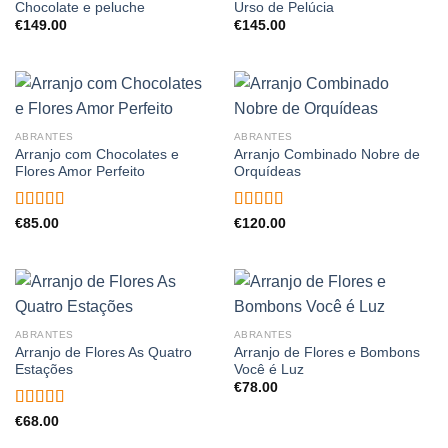
Chocolate e peluche
Urso de Pelúcia
€
149.00
€
145.00
ABRANTES
ABRANTES
Arranjo com Chocolates e
Arranjo Combinado Nobre de
Flores Amor Perfeito
Orquídeas
Avaliação
Avaliação
€
85.00
€
120.00
4.50
de 5
4.00
de 5
ABRANTES
ABRANTES
Arranjo de Flores As Quatro
Arranjo de Flores e Bombons
Estações
Você é Luz
€
78.00
Avaliação
€
68.00
5.00
de 5