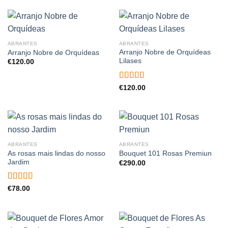
ABRANTES
ABRANTES
Arranjo Nobre de Orquídeas
Arranjo Nobre de Orquídeas
Lilases
€
120.00
Avaliação
€
120.00
5.00
de 5
ABRANTES
ABRANTES
As rosas mais lindas do nosso
Bouquet 101 Rosas Premiun
Jardim
€
290.00
Avaliação
€
78.00
5.00
de 5