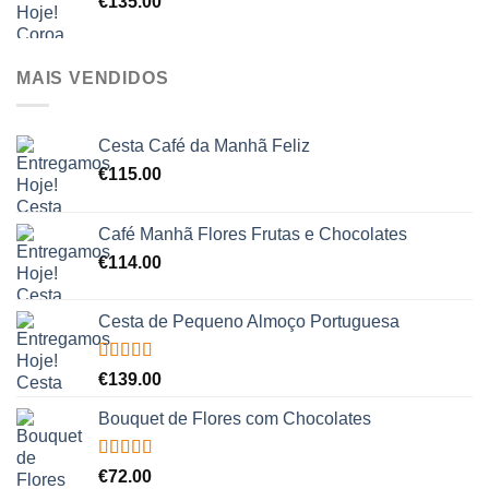
€
135.00
MAIS VENDIDOS
Cesta Café da Manhã Feliz
€
115.00
Café Manhã Flores Frutas e Chocolates
€
114.00
Cesta de Pequeno Almoço Portuguesa
Avaliação
€
139.00
5.00
de 5
Bouquet de Flores com Chocolates
Avaliação
€
72.00