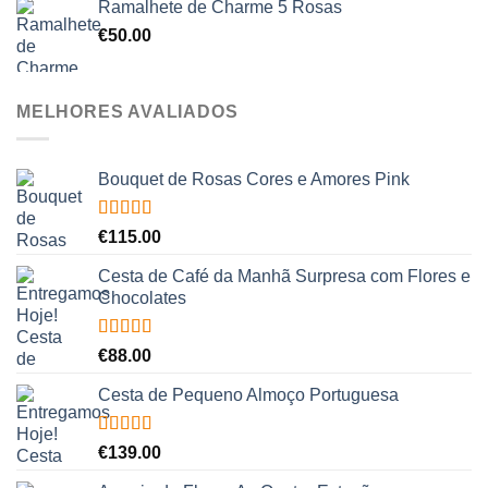
Ramalhete de Charme 5 Rosas
€
50.00
MELHORES AVALIADOS
Bouquet de Rosas Cores e Amores Pink
Avaliação
€
115.00
5.00
de 5
Cesta de Café da Manhã Surpresa com Flores e
Chocolates
Avaliação
€
88.00
5.00
de 5
Cesta de Pequeno Almoço Portuguesa
Avaliação
€
139.00
5.00
de 5