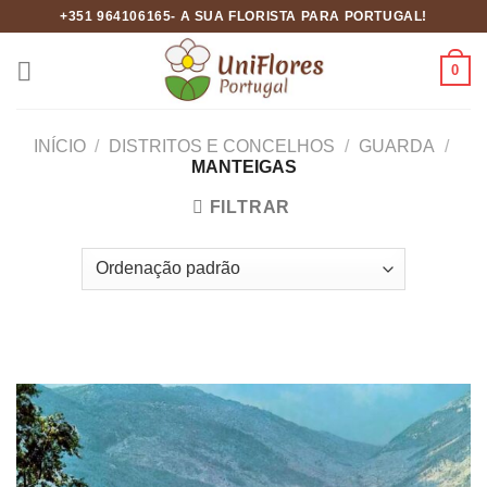
Skip
+351 964106165- A SUA FLORISTA PARA PORTUGAL!
to
content
0
INÍCIO
/
DISTRITOS E CONCELHOS
/
GUARDA
/
MANTEIGAS
FILTRAR