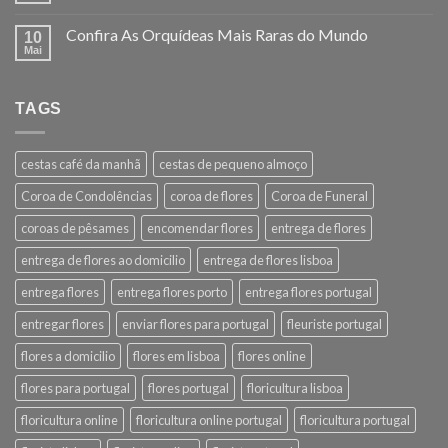
Confira As Orquídeas Mais Raras do Mundo
10
Mai
TAGS
cestas café da manhã
cestas de pequeno almoço
Coroa de Condolências
coroa de flores
Coroa de Funeral
coroas de pêsames
encomendar flores
entrega de flores
entrega de flores ao domicilio
entrega de flores lisboa
entrega flores
entrega flores porto
entrega flores portugal
entregar flores
enviar flores para portugal
fleuriste portugal
flores a domicilio
flores em lisboa
flores online
flores para portugal
flores portugal
floricultura lisboa
floricultura online
floricultura online portugal
floricultura portugal