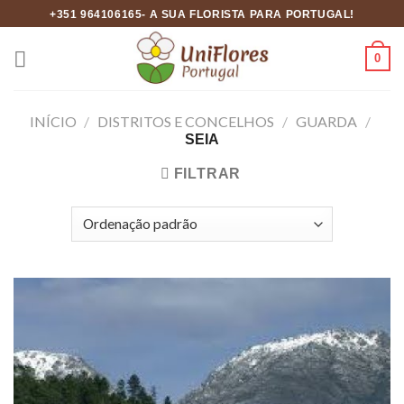
Skip
+351 964106165- A SUA FLORISTA PARA PORTUGAL!
to
content
0
INÍCIO
/
DISTRITOS E CONCELHOS
/
GUARDA
/
SEIA
FILTRAR