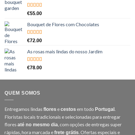
Avaliação
€
55.00
5.00
de 5
Bouquet de Flores com Chocolates
Avaliação
€
72.00
5.00
de 5
As rosas mais lindas do nosso Jardim
Avaliação
€
78.00
5.00
de 5
QUEM SOMOS
Entregamos lindas
e
em todo
.
flores
cestos
Portugal
Floristas locais tradicionais e selecionadas para entregar
flores
, com opções de entregas super
até no mesmo dia
rápidas, hora marcada e
. Ofertas especiais e
frete grátis