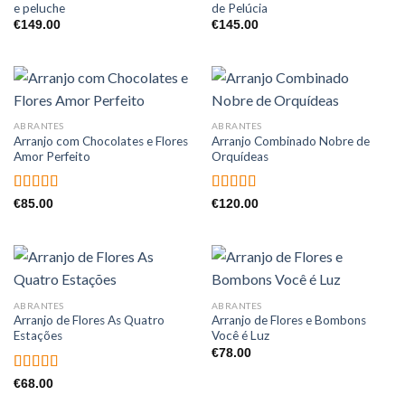
e peluche
de Pelúcia
€
149.00
€
145.00
ABRANTES
ABRANTES
Arranjo com Chocolates e Flores
Arranjo Combinado Nobre de
Amor Perfeito
Orquídeas
Avaliação
Avaliação
€
85.00
€
120.00
4.50
de 5
4.00
de 5
ABRANTES
ABRANTES
Arranjo de Flores As Quatro
Arranjo de Flores e Bombons
Estações
Você é Luz
€
78.00
Avaliação
€
68.00
5.00
de 5