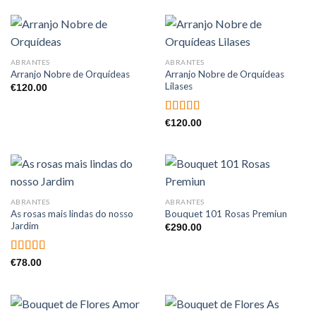
ABRANTES
ABRANTES
Arranjo Nobre de Orquídeas
Arranjo Nobre de Orquídeas
Lilases
€
120.00
Avaliação
€
120.00
5.00
de 5
ABRANTES
ABRANTES
As rosas mais lindas do nosso
Bouquet 101 Rosas Premiun
Jardim
€
290.00
Avaliação
€
78.00
5.00
de 5