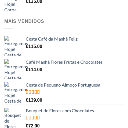
€
135.00
MAIS VENDIDOS
Cesta Café da Manhã Feliz
€
115.00
Café Manhã Flores Frutas e Chocolates
€
114.00
Cesta de Pequeno Almoço Portuguesa
Avaliação
€
139.00
5.00
de 5
Bouquet de Flores com Chocolates
Avaliação
€
72.00