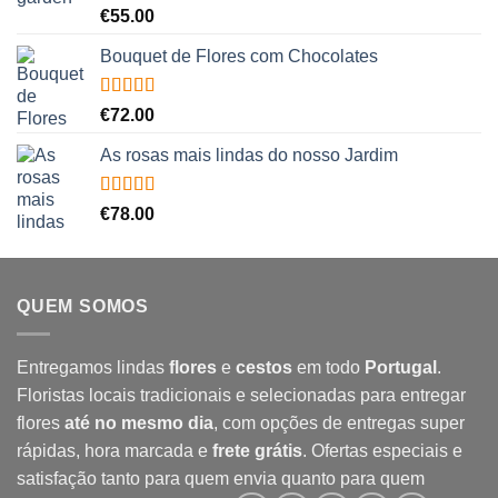
Avaliação
€
55.00
5.00
de 5
Bouquet de Flores com Chocolates
Avaliação
€
72.00
5.00
de 5
As rosas mais lindas do nosso Jardim
Avaliação
€
78.00
5.00
de 5
QUEM SOMOS
Entregamos lindas
flores
e
cestos
em todo
Portugal
.
Floristas locais tradicionais e selecionadas para entregar
flores
até no mesmo dia
, com opções de entregas super
rápidas, hora marcada e
frete grátis
. Ofertas especiais e
satisfação tanto para quem envia quanto para quem