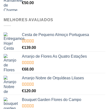
€
50.00
MELHORES AVALIADOS
Cesta de Pequeno Almoço Portuguesa
Avaliação
€
139.00
5.00
de 5
Arranjo de Flores As Quatro Estações
Avaliação
€
68.00
5.00
de 5
Arranjo Nobre de Orquídeas Lilases
Avaliação
€
120.00
5.00
de 5
Bouquet Garden Flores do Campo