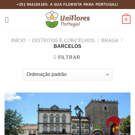
Skip
+351 964106165- A SUA FLORISTA PARA PORTUGAL!
to
content
0
INÍCIO
/
DISTRITOS E CONCELHOS
/
BRAGA
/
BARCELOS
FILTRAR