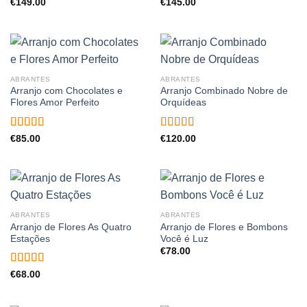
€
149.00
€
145.00
ABRANTES
ABRANTES
Arranjo com Chocolates e
Arranjo Combinado Nobre de
Flores Amor Perfeito
Orquídeas
Avaliação
Avaliação
€
85.00
€
120.00
4.50
de 5
4.00
de 5
ABRANTES
ABRANTES
Arranjo de Flores As Quatro
Arranjo de Flores e Bombons
Estações
Você é Luz
€
78.00
Avaliação
€
68.00
5.00
de 5