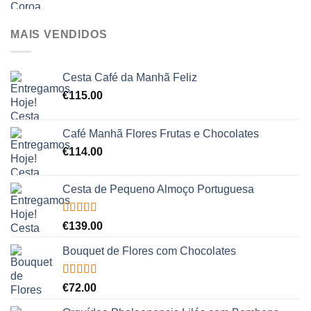
MAIS VENDIDOS
Cesta Café da Manhã Feliz
€
115.00
Café Manhã Flores Frutas e Chocolates
€
114.00
Cesta de Pequeno Almoço Portuguesa
Avaliação
€
139.00
5.00
de 5
Bouquet de Flores com Chocolates
Avaliação
€
72.00
5.00
de 5