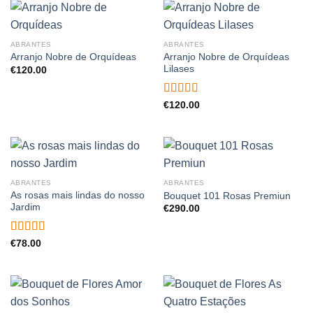
ABRANTES
ABRANTES
Arranjo Nobre de Orquídeas
Arranjo Nobre de Orquídeas
Lilases
€
120.00
Avaliação
€
120.00
5.00
de 5
ABRANTES
ABRANTES
As rosas mais lindas do nosso
Bouquet 101 Rosas Premiun
Jardim
€
290.00
Avaliação
€
78.00
5.00
de 5