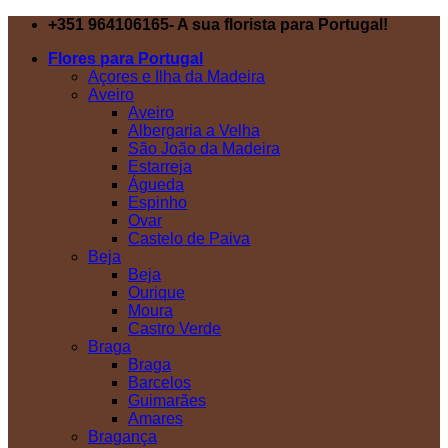
Skip
+351 964106165- A sua florista para Portugal!
to
Flores para Portugal
content
Açores e Ilha da Madeira
Aveiro
Aveiro
Albergaria a Velha
São João da Madeira
Estarreja
Águeda
Espinho
Ovar
Castelo de Paiva
Beja
Beja
Ourique
Moura
Castro Verde
Braga
Braga
Barcelos
Guimarães
Amares
Bragança