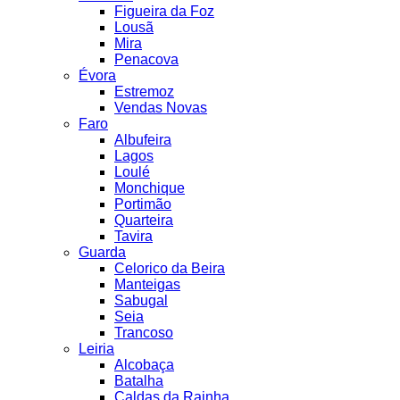
Figueira da Foz
Lousã
Mira
Penacova
Évora
Estremoz
Vendas Novas
Faro
Albufeira
Lagos
Loulé
Monchique
Portimão
Quarteira
Tavira
Guarda
Celorico da Beira
Manteigas
Sabugal
Seia
Trancoso
Leiria
Alcobaça
Batalha
Caldas da Rainha