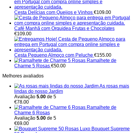
Cesta Delícias com Queijos e Vinhos
€
109.00
Café Manhã com Orquidea Frutas e Chocolates
€
109.00
Cesta Pequeno Almoço com Peluche
€
155.00
Ramalhete de
Charme 5 Rosas
€
50.00
Melhores avaliados
As rosas mais
lindas do nosso Jardim
Avaliação
5.00
de 5
€
78.00
Ramalhete de
Charme 6 Rosas
Avaliação
5.00
de 5
€
69.00
Bouquet Supreme