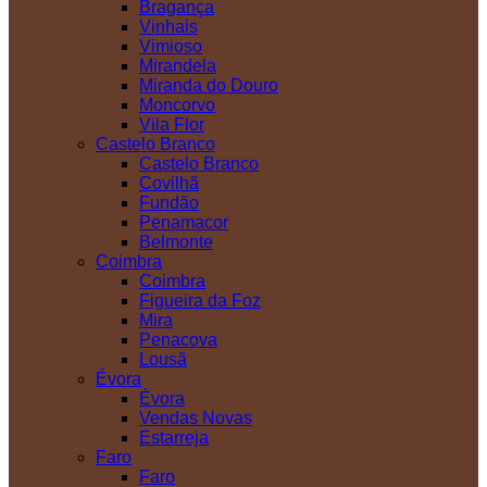
Bragança
Vinhais
Vimioso
Mirandela
Miranda do Douro
Moncorvo
Vila Flor
Castelo Branco
Castelo Branco
Covilhã
Fundão
Penamacor
Belmonte
Coimbra
Coimbra
Figueira da Foz
Mira
Penacova
Lousã
Évora
Évora
Vendas Novas
Estarreja
Faro
Faro