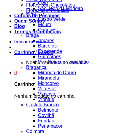
Ovar
Flores com Chocolates
São João da Madeira
Flores com Pelúcias
Beja
Coroas de Pêsames
Castro Verde
Quem Somos
Moura
Blog
Ourique
Termos e Condições
Braga
Amares
Iniciar sessão
Barcelos
Esposende
Carrinho /
€
0.00
0
Guimarães
Vila Nova de Famalicão
Nenhum produto no carrinho.
Bragança
0
Miranda do Douro
Mirandela
Moncorvo
Carrinho
Vila Flor
Vimioso
Nenhum produto no carrinho.
Vinhais
Castelo Branco
Belmonte
Covilhã
Fundão
Penamacor
Coimbra