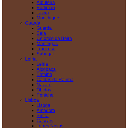
Albufeira
Portimão
Tavira
Monchique
Guarda
Guarda
Seia
Celorico da Beira
Manteigas
Trancoso
Sabugal
Leiria
Leiria
Alcobaça
Batalha
Caldas da Rainha
Nazaré
Óbidos
Peniche
Lisboa
Lisboa
Amadora
Sintra
Cascais
Torres Novas