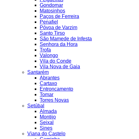
Gondomar
Matosinhos
Paços de Ferreira
Penafiel
Póvoa de Varzim
Santo Tirso
São Mamede de Infesta
Senhora da Hora
Trofa
Valongo
Vila do Conde
Vila Nova de Gaia
Santarém
Abrantes
Cartaxo
Entroncamento
Tomar
Torres Novas
Setúbal
Almada
Montijo
Seixal
Sines
Viana do Castelo