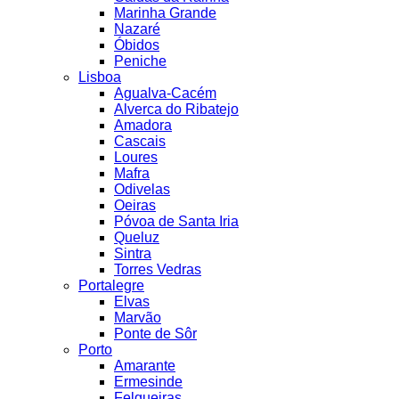
Marinha Grande
Nazaré
Óbidos
Peniche
Lisboa
Agualva-Cacém
Alverca do Ribatejo
Amadora
Cascais
Loures
Mafra
Odivelas
Oeiras
Póvoa de Santa Iria
Queluz
Sintra
Torres Vedras
Portalegre
Elvas
Marvão
Ponte de Sôr
Porto
Amarante
Ermesinde
Felgueiras