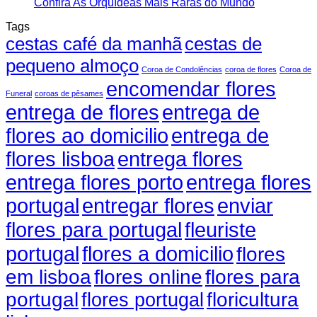
Confira As Orquídeas Mais Raras do Mundo
Tags
cestas café da manhã
cestas de
pequeno almoço
Coroa de Condolências
coroa de flores
Coroa de
encomendar flores
Funeral
coroas de pêsames
entrega de flores
entrega de
flores ao domicilio
entrega de
flores lisboa
entrega flores
entrega flores porto
entrega flores
portugal
entregar flores
enviar
fleuriste
flores para portugal
portugal
flores a domicilio
flores
em lisboa
flores online
flores para
portugal
floricultura
flores portugal