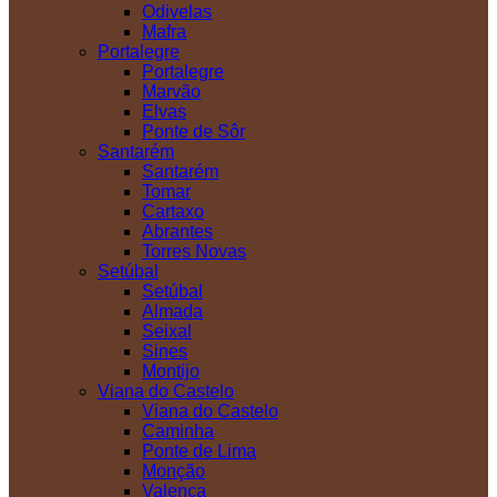
Odivelas
Mafra
Portalegre
Portalegre
Marvão
Elvas
Ponte de Sôr
Santarém
Santarém
Tomar
Cartaxo
Abrantes
Torres Novas
Setúbal
Setúbal
Almada
Seixal
Sines
Montijo
Viana do Castelo
Viana do Castelo
Caminha
Ponte de Lima
Monção
Valença