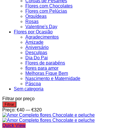
Coroas de Pêsames
Flores com Chocolates
Flores com Pelúcias
Orquídeas
Rosas
Valentine's Day
Flores por Ocasião
Agradecimentos
Amizade
Aniversário
Desculpas
Dia Do Pai
Flores de parabéns
flores para amor
Melhoras Fique Bem
Nascimento e Maternidade
Páscoa
Sem categoria
Filtrar por preço
Preço
Preço
Filtrar
mínimo
máximo
Preço:
€40
—
€320
Quick View