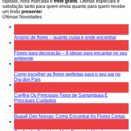
rápidas, hora marcada e
frete grátis
. Ofertas especiais e
satisfação tanto para quem envia quanto para quem recebe
um lindo
presente
!
Últimas Novidades
10
Mai
Arranjo de flores – quanto custa e onde encontrar
10
Mai
Flores para decoração – 8 ideias para encantar no seu
ambiente
10
Mai
Como escolher as flores perfeitas para o seu pai no
Dia dos Pais
10
Mai
Confira Os Principais Tipos de Samambaia E
Principais Cuidados
10
Mai
Buquê Des Noivas: Como Encontrar As Flores Certas
10
Mai