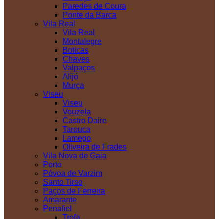
Paredes de Coura
Ponte da Barca
Vila Real
Vila Real
Montalegre
Boticas
Chaves
Valpaços
Alijó
Murça
Viseu
Viseu
Vouzela
Castro Daire
Tarouca
Lamego
Oliveira de Frades
Vila Nova de Gaia
Porto
Póvoa de Varzim
Santo Tirso
Paços de Ferreira
Amarante
Penafiel
Trofa