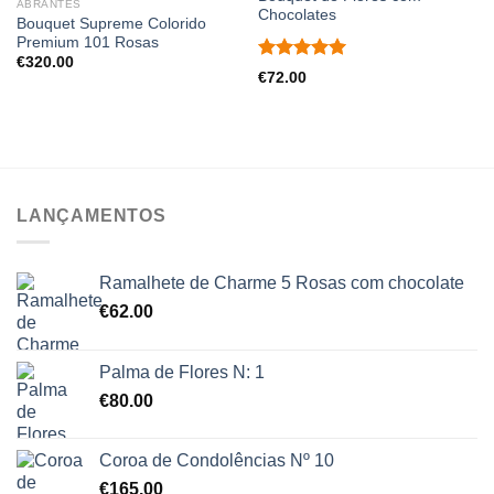
ABRANTES
Chocolates
Bouquet Supreme Colorido
Premium 101 Rosas
€
320.00
Avaliação
€
72.00
5.00
de 5
LANÇAMENTOS
Ramalhete de Charme 5 Rosas com chocolate
€
62.00
Palma de Flores N: 1
€
80.00
Coroa de Condolências Nº 10
€
165.00