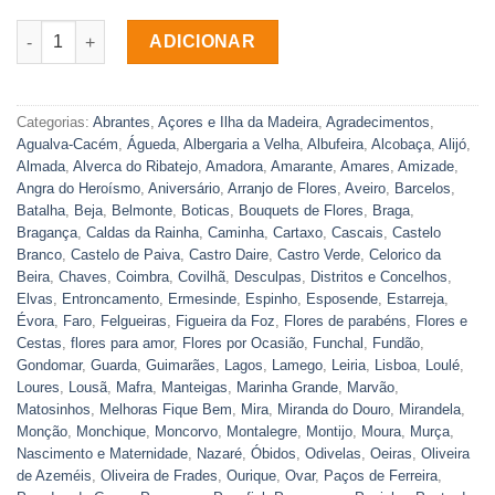
Quantidade de Bouquet de Rosas Cores e Amores White
ADICIONAR
Categorias:
Abrantes
,
Açores e Ilha da Madeira
,
Agradecimentos
,
Agualva-Cacém
,
Águeda
,
Albergaria a Velha
,
Albufeira
,
Alcobaça
,
Alijó
,
Almada
,
Alverca do Ribatejo
,
Amadora
,
Amarante
,
Amares
,
Amizade
,
Angra do Heroísmo
,
Aniversário
,
Arranjo de Flores
,
Aveiro
,
Barcelos
,
Batalha
,
Beja
,
Belmonte
,
Boticas
,
Bouquets de Flores
,
Braga
,
Bragança
,
Caldas da Rainha
,
Caminha
,
Cartaxo
,
Cascais
,
Castelo
Branco
,
Castelo de Paiva
,
Castro Daire
,
Castro Verde
,
Celorico da
Beira
,
Chaves
,
Coimbra
,
Covilhã
,
Desculpas
,
Distritos e Concelhos
,
Elvas
,
Entroncamento
,
Ermesinde
,
Espinho
,
Esposende
,
Estarreja
,
Évora
,
Faro
,
Felgueiras
,
Figueira da Foz
,
Flores de parabéns
,
Flores e
Cestas
,
flores para amor
,
Flores por Ocasião
,
Funchal
,
Fundão
,
Gondomar
,
Guarda
,
Guimarães
,
Lagos
,
Lamego
,
Leiria
,
Lisboa
,
Loulé
,
Loures
,
Lousã
,
Mafra
,
Manteigas
,
Marinha Grande
,
Marvão
,
Matosinhos
,
Melhoras Fique Bem
,
Mira
,
Miranda do Douro
,
Mirandela
,
Monção
,
Monchique
,
Moncorvo
,
Montalegre
,
Montijo
,
Moura
,
Murça
,
Nascimento e Maternidade
,
Nazaré
,
Óbidos
,
Odivelas
,
Oeiras
,
Oliveira
de Azeméis
,
Oliveira de Frades
,
Ourique
,
Ovar
,
Paços de Ferreira
,