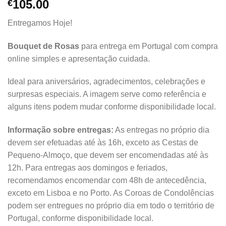
Classificado
2
105.00
€
com
4.50
em 5 com
Entregamos Hoje!
base em
classificações
de clientes
Bouquet de Rosas
para entrega em Portugal com compra
online simples e apresentação cuidada.
Ideal para aniversários, agradecimentos, celebrações e
surpresas especiais. A imagem serve como referência e
alguns itens podem mudar conforme disponibilidade local.
Informação sobre entregas:
As entregas no próprio dia
devem ser efetuadas até às 16h, exceto as Cestas de
Pequeno-Almoço, que devem ser encomendadas até às
12h. Para entregas aos domingos e feriados,
recomendamos encomendar com 48h de antecedência,
exceto em Lisboa e no Porto. As Coroas de Condolências
podem ser entregues no próprio dia em todo o território de
Portugal, conforme disponibilidade local.