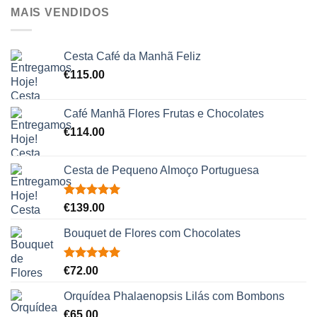
MAIS VENDIDOS
Cesta Café da Manhã Feliz
€
115.00
Café Manhã Flores Frutas e Chocolates
€
114.00
Cesta de Pequeno Almoço Portuguesa
Avaliação
€
139.00
5.00
de 5
Bouquet de Flores com Chocolates
Avaliação
€
72.00
5.00
de 5
Orquídea Phalaenopsis Lilás com Bombons
€
65.00