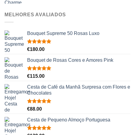
MELHORES AVALIADOS
Bouquet Supreme 50 Rosas Luxo
Avaliação
€
180.00
5.00
de 5
Bouquet de Rosas Cores e Amores Pink
Avaliação
€
115.00
5.00
de 5
Cesta de Café da Manhã Surpresa com Flores e
Chocolates
Avaliação
€
88.00
5.00
de 5
Cesta de Pequeno Almoço Portuguesa
Avaliação