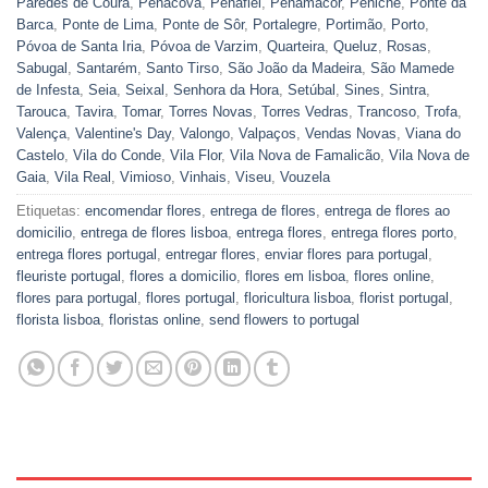
Paredes de Coura
,
Penacova
,
Penafiel
,
Penamacor
,
Peniche
,
Ponte da
Barca
,
Ponte de Lima
,
Ponte de Sôr
,
Portalegre
,
Portimão
,
Porto
,
Póvoa de Santa Iria
,
Póvoa de Varzim
,
Quarteira
,
Queluz
,
Rosas
,
Sabugal
,
Santarém
,
Santo Tirso
,
São João da Madeira
,
São Mamede
de Infesta
,
Seia
,
Seixal
,
Senhora da Hora
,
Setúbal
,
Sines
,
Sintra
,
Tarouca
,
Tavira
,
Tomar
,
Torres Novas
,
Torres Vedras
,
Trancoso
,
Trofa
,
Valença
,
Valentine's Day
,
Valongo
,
Valpaços
,
Vendas Novas
,
Viana do
Castelo
,
Vila do Conde
,
Vila Flor
,
Vila Nova de Famalicão
,
Vila Nova de
Gaia
,
Vila Real
,
Vimioso
,
Vinhais
,
Viseu
,
Vouzela
Etiquetas:
encomendar flores
,
entrega de flores
,
entrega de flores ao
domicilio
,
entrega de flores lisboa
,
entrega flores
,
entrega flores porto
,
entrega flores portugal
,
entregar flores
,
enviar flores para portugal
,
fleuriste portugal
,
flores a domicilio
,
flores em lisboa
,
flores online
,
flores para portugal
,
flores portugal
,
floricultura lisboa
,
florist portugal
,
florista lisboa
,
floristas online
,
send flowers to portugal