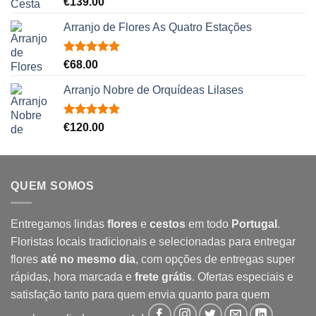
€
139.00
5.00
de 5
Arranjo de Flores As Quatro Estações
Avaliação
€
68.00
5.00
de 5
Arranjo Nobre de Orquídeas Lilases
Avaliação
€
120.00
5.00
de 5
QUEM SOMOS
Entregamos lindas
flores
e
cestos
em todo
Portugal
.
Floristas locais tradicionais e selecionadas para entregar
flores
até no mesmo dia
, com opções de entregas super
rápidas, hora marcada e
frete grátis
. Ofertas especiais e
satisfação tanto para quem envia quanto para quem