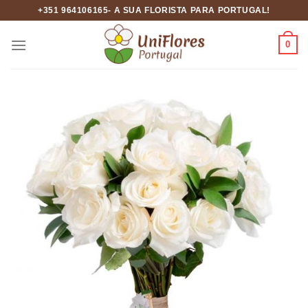
Skip
+351 964106165- A SUA FLORISTA PARA PORTUGAL!
to
content
0