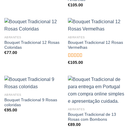
€
105.00
ABRANTES
ABRANTES
Bouquet Tradicional 12 Rosas
Bouquet Tradicional 12 Rosas
Coloridas
Vermelhas
€
77.00
Avaliação
€
105.00
4.00
de 5
ABRANTES
Bouquet Tradicional 9 Rosas
coloridas
ABRANTES
€
95.00
Bouquet Tradicional de 13
Rosas com Bombons
€
89.00