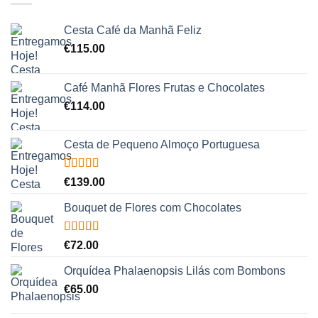
Cesta Café da Manhã Feliz
€
115.00
Café Manhã Flores Frutas e Chocolates
€
114.00
Cesta de Pequeno Almoço Portuguesa
Avaliação
€
139.00
5.00
de 5
Bouquet de Flores com Chocolates
Avaliação
€
72.00
5.00
de 5
Orquídea Phalaenopsis Lilás com Bombons
€
65.00