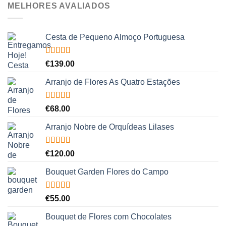
MELHORES AVALIADOS
Cesta de Pequeno Almoço Portuguesa
Avaliação
€
139.00
5.00
de 5
Arranjo de Flores As Quatro Estações
Avaliação
€
68.00
5.00
de 5
Arranjo Nobre de Orquídeas Lilases
Avaliação
€
120.00
5.00
de 5
Bouquet Garden Flores do Campo
Avaliação
€
55.00
5.00
de 5
Bouquet de Flores com Chocolates