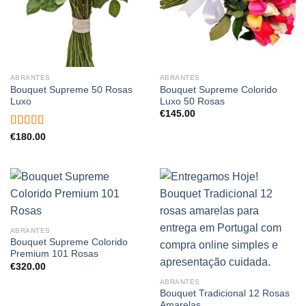
ABRANTES
ABRANTES
Bouquet Supreme 50 Rosas
Bouquet Supreme Colorido
Luxo
Luxo 50 Rosas
€
145.00
Avaliação
€
180.00
5.00
de 5
ABRANTES
Bouquet Supreme Colorido
Premium 101 Rosas
€
320.00
ABRANTES
Bouquet Tradicional 12 Rosas
Amarelas