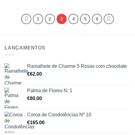
1
2
3
4
5
6
LANÇAMENTOS
Ramalhete de Charme 5 Rosas com chocolate
€
62.00
Palma de Flores N: 1
€
80.00
Coroa de Condolências Nº 10
€
165.00