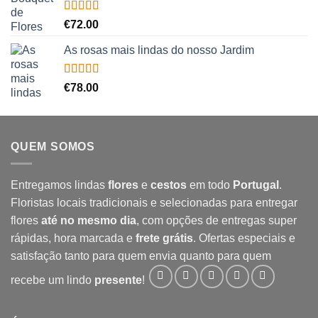
Avaliação
€
72.00
5.00
de 5
As rosas mais lindas do nosso Jardim
Avaliação
€
78.00
5.00
de 5
QUEM SOMOS
Entregamos lindas
flores
e
cestos
em todo
Portugal
.
Floristas locais tradicionais e selecionadas para entregar
flores
até no mesmo dia
, com opções de entregas super
rápidas, hora marcada e
frete grátis
. Ofertas especiais e
satisfação tanto para quem envia quanto para quem
recebe um lindo
presente
!